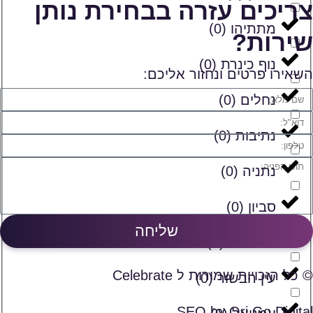
צריכים עזרה בבחירת נותן
מתתיהו
(
0
)
שירות?
נוף כינרת
(
0
)
השאירו פרטים ונחזור אליכם:
נחלים
(
0
)
נתיבות
(
0
)
נתניה
(
0
)
סביון
(
0
)
שליחה
ספסופה
(
0
)
© כל הזכויות שמורות ל Celebrate
עין הבשור
(
0
)
SEO by Ori Go Digital