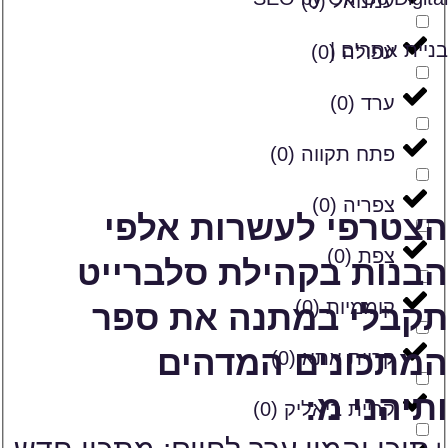
עמנואל
(
0
)
בניית אתרים |
עפולה
(
0
)
ערד
(
0
)
פתח תקווה
(
0
)
צפריה
(
0
)
הצטרפי לעשרות אלפי
צפת
(
0
)
הבנות בקהילת סלברייט
קוממיות
(
0
)
תקבלי במתנה את ספר
המתכונים המדהים
קריית אתא
(
0
)
ותיהני מ:
קריית ביאליק
(
0
)