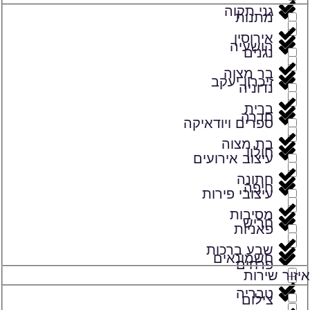
גני תקוה
מתנות
אירוסין
הושעיה
נגנים
בר מצוה
זיכרון יעקב
נדוניה
ברית
חדרה
ספרים ויודאיקה
בת מצוה
חולון
עיצוב אירועים
חתונה
חיפה
עיצובי פירות
מסיבות
חריש
פאניות
שבע ברכות
חשמונאים
פרחים
איזור שירות
טבריה
צילום