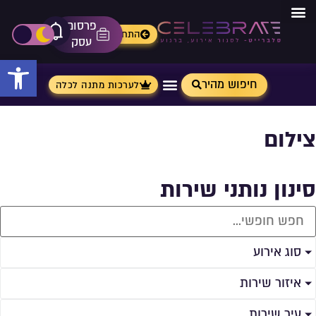
פרסום
מתנות מ- Aliexpress
התחברות
אייקון פ
פתיחת\ס
עסק
פתח 
חיפוש מהיר
לערכות מתנה לכלה
צילום
סינון נותני שירות
סוג אירוע
איזור שירות
עיר שירות