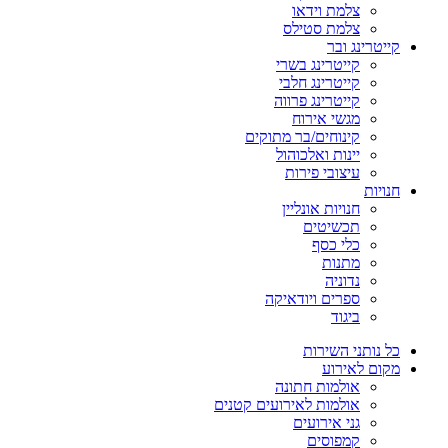
צלמת וידאו
צלמת סטילס
קייטרינג ובר
קייטרינג בשרי
קייטרינג חלבי
קייטרינג פרווה
מגשי אירוח
קינוחים/בר מתוקים
יינות ואלכוהול
עיצובי פירות
חנויות
חנויות אונליין
תכשיטים
כלי כסף
מתנות
נדוניה
ספרים ויודאיקה
ביגוד
כל נותני השירות
מקום לאירוע
אולמות חתונה
אולמות לאירועים קטנים
גני אירועים
קמפוסים