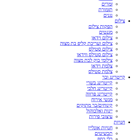
זמרים
תזמורת
נגנים
צילום
הפקות צילום
מגנטים
צילום וידאו
צילום ועריכת קליפ בת מצוה
צילום סטילס
צילום סטילס ווידאו
צילומי בוק לבת מצוה
צלמת וידאו
צלמת סטילס
קייטרינג ובר
קייטרינג בשרי
קייטרינג חלבי
קייטרינג פרווה
מגשי אירוח
קינוחים/בר מתוקים
יינות ואלכוהול
עיצובי פירות
חנויות
חנויות אונליין
תכשיטים
כלי כסף