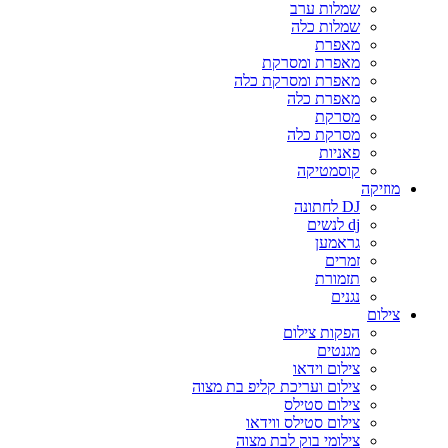
שמלות ערב
שמלות כלה
מאפרת
מאפרת ומסרקת
מאפרת ומסרקת כלה
מאפרת כלה
מסרקת
מסרקת כלה
פאניות
קוסמטיקה
מוזיקה
DJ לחתונה
dj לנשים
גראמען
זמרים
תזמורת
נגנים
צילום
הפקות צילום
מגנטים
צילום וידאו
צילום ועריכת קליפ בת מצוה
צילום סטילס
צילום סטילס ווידאו
צילומי בוק לבת מצוה