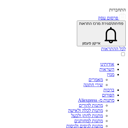
התחברות
פרסום עסק
פתיחת\סגירת מרכז התראות
אייקון פעמון
לכל ההתראות
אודותינו
השראות
מגזין
מאמרים
שירי חתונה
ברכות
הפורום
מתנות מ- Aliexpress
מתנות להורים
מתנות לכלה ולאישה
מתנות לחתן ולבעל
מתנות למחותנים
מתנות לגיסים ולגיסות