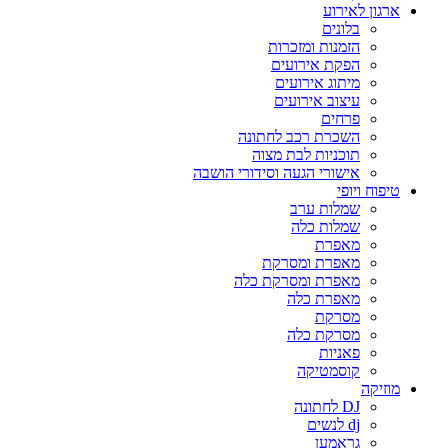
ארגון לאירוע
בלונים
הזמנות ומזכרות
הפקת אירועים
מיתוג אירועים
עיצוב אירועים
פרחים
השכרת רכב לחתונה
תוכניות לבת מצוה
אישורי הגעה וסידורי הושבה
טיפוח ויופי
שמלות ערב
שמלות כלה
מאפרת
מאפרת ומסרקת
מאפרת ומסרקת כלה
מאפרת כלה
מסרקת
מסרקת כלה
פאניות
קוסמטיקה
מוזיקה
DJ לחתונה
dj לנשים
גראמען