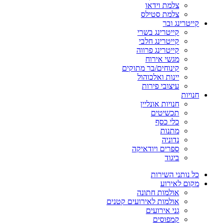
צלמת וידאו
צלמת סטילס
קייטרינג ובר
קייטרינג בשרי
קייטרינג חלבי
קייטרינג פרווה
מגשי אירוח
קינוחים/בר מתוקים
יינות ואלכוהול
עיצובי פירות
חנויות
חנויות אונליין
תכשיטים
כלי כסף
מתנות
נדוניה
ספרים ויודאיקה
ביגוד
כל נותני השירות
מקום לאירוע
אולמות חתונה
אולמות לאירועים קטנים
גני אירועים
קמפוסים