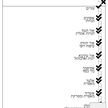
זמרים
אופקים
חנויות
אור הגנוז
חנויות אונליין
אור יהודה
טיפוח ויופי
אור עקיבא
יינות ואלכוהול
אחיסמך
כלי כסף
אלעד
מאפרת
אשדוד
מאפרת ומסרקת
אשקלון