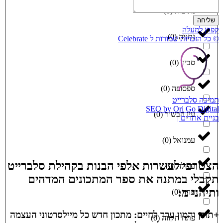
נתיבות
(
0
)
שליחה
קפוץ למעלה
נתניה
(
0
)
© כל הזכויות שמורות ל Celebrate
סביון
(
0
)
ספסופה
(
0
)
תמיכה סלברייט
SEO by Ori Go Digital
עין הבשור
(
0
)
בניית אתרים |
עמנואל
(
0
)
הצטרפי לעשרות אלפי הבנות בקהילת סלברייט
עפולה
(
0
)
תקבלי במתנה את ספר המתכונים המדהים
ותיהני מ:
ערד
(
0
)
+תוכן והמון ערך לחיים: מתכון חדש כל מיילסרטוני העצמה
פתח תקווה
(
0
)