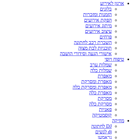
ארגון לאירוע
בלונים
הזמנות ומזכרות
הפקת אירועים
מיתוג אירועים
עיצוב אירועים
פרחים
השכרת רכב לחתונה
תוכניות לבת מצוה
אישורי הגעה וסידורי הושבה
טיפוח ויופי
שמלות ערב
שמלות כלה
מאפרת
מאפרת ומסרקת
מאפרת ומסרקת כלה
מאפרת כלה
מסרקת
מסרקת כלה
פאניות
קוסמטיקה
מוזיקה
DJ לחתונה
dj לנשים
גראמען