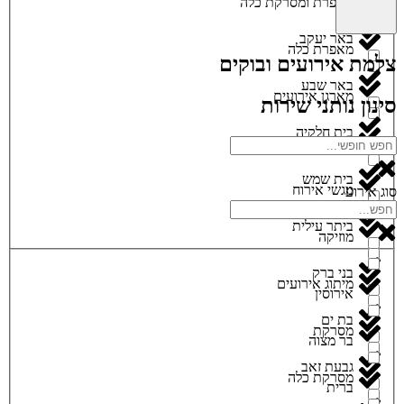
מאפרת ומסרקת כלה
באר יעקב
מאפרת כלה
צלמת אירועים ובוקים
באר שבע
מארגן אירועים
סינון נותני שירות
בית חלקיה
מגנטים
בית שמש
מגשי אירוח
סוג אירוע
ביתר עילית
מוזיקה
בני ברק
מיתוג אירועים
אירוסין
בת ים
מסרקת
בר מצוה
גבעת זאב
מסרקת כלה
ברית