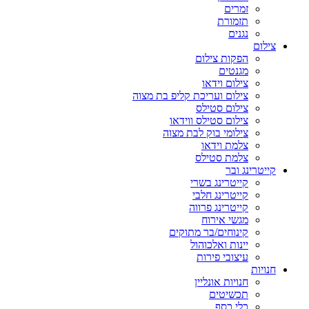
זמרים
תזמורת
נגנים
צילום
הפקות צילום
מגנטים
צילום וידאו
צילום ועריכת קליפ בת מצוה
צילום סטילס
צילום סטילס ווידאו
צילומי בוק לבת מצוה
צלמת וידאו
צלמת סטילס
קייטרינג ובר
קייטרינג בשרי
קייטרינג חלבי
קייטרינג פרווה
מגשי אירוח
קינוחים/בר מתוקים
יינות ואלכוהול
עיצובי פירות
חנויות
חנויות אונליין
תכשיטים
כלי כסף