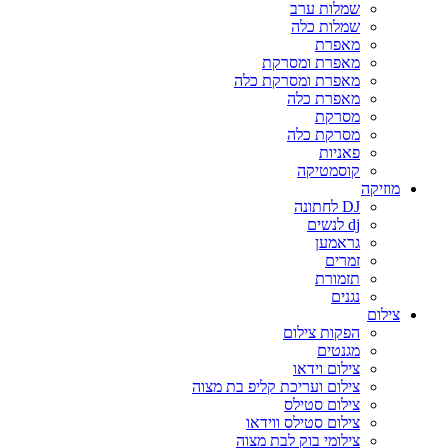
שמלות ערב
שמלות כלה
מאפרת
מאפרת ומסרקת
מאפרת ומסרקת כלה
מאפרת כלה
מסרקת
מסרקת כלה
פאניות
קוסמטיקה
מוזיקה
DJ לחתונה
dj לנשים
גראמען
זמרים
תזמורת
נגנים
צילום
הפקות צילום
מגנטים
צילום וידאו
צילום ועריכת קליפ בת מצוה
צילום סטילס
צילום סטילס ווידאו
צילומי בוק לבת מצוה