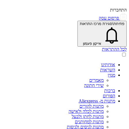
התחברות
פרסום עסק
פתיחת\סגירת מרכז התראות
אייקון פעמון
לכל ההתראות
אודותינו
השראות
מגזין
מאמרים
שירי חתונה
ברכות
הפורום
מתנות מ- Aliexpress
מתנות להורים
מתנות לכלה ולאישה
מתנות לחתן ולבעל
מתנות למחותנים
מתנות לגיסים ולגיסות