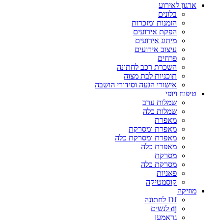
ארגון לאירוע
בלונים
הזמנות ומזכרות
הפקת אירועים
מיתוג אירועים
עיצוב אירועים
פרחים
השכרת רכב לחתונה
תוכניות לבת מצוה
אישורי הגעה וסידורי הושבה
טיפוח ויופי
שמלות ערב
שמלות כלה
מאפרת
מאפרת ומסרקת
מאפרת ומסרקת כלה
מאפרת כלה
מסרקת
מסרקת כלה
פאניות
קוסמטיקה
מוזיקה
DJ לחתונה
dj לנשים
גראמען