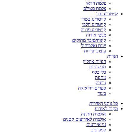
צלמת וידאו
צלמת סטילס
קייטרינג ובר
קייטרינג בשרי
קייטרינג חלבי
קייטרינג פרווה
מגשי אירוח
קינוחים/בר מתוקים
יינות ואלכוהול
עיצובי פירות
חנויות
חנויות אונליין
תכשיטים
כלי כסף
מתנות
נדוניה
ספרים ויודאיקה
ביגוד
כל נותני השירות
מקום לאירוע
אולמות חתונה
אולמות לאירועים קטנים
גני אירועים
קמפוסים