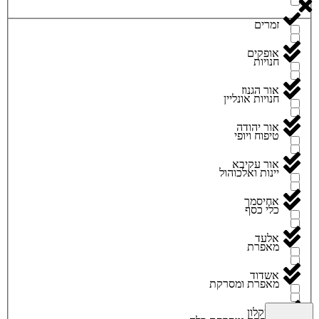
זמרים
אופקים
חנויות
אור הגנוז
חנויות אונליין
אור יהודה
טיפוח ויופי
אור עקיבא
יינות ואלכוהול
אחיסמך
כלי כסף
אלעד
מאפרת
אשדוד
מאפרת ומסרקת
אשקלון