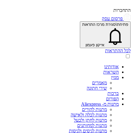
התחברות
פרסום עסק
פתיחת\סגירת מרכז התראות
אייקון פעמון
לכל ההתראות
אודותינו
השראות
מגזין
מאמרים
שירי חתונה
ברכות
הפורום
מתנות מ- Aliexpress
מתנות להורים
מתנות לכלה ולאישה
מתנות לחתן ולבעל
מתנות למחותנים
מתנות לגיסים ולגיסות