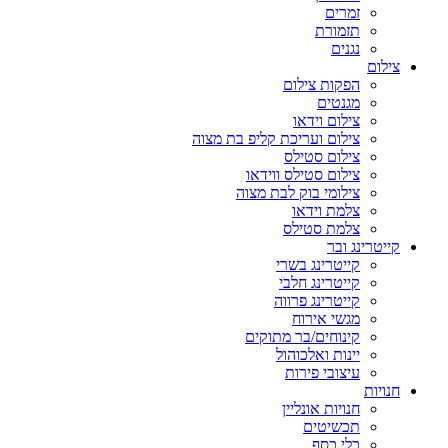
זמרים
תזמורת
נגנים
צילום
הפקות צילום
מגנטים
צילום וידאו
צילום ועריכת קליפ בת מצוה
צילום סטילס
צילום סטילס ווידאו
צילומי בוק לבת מצוה
צלמת וידאו
צלמת סטילס
קייטרינג ובר
קייטרינג בשרי
קייטרינג חלבי
קייטרינג פרווה
מגשי אירוח
קינוחים/בר מתוקים
יינות ואלכוהול
עיצובי פירות
חנויות
חנויות אונליין
תכשיטים
כלי כסף