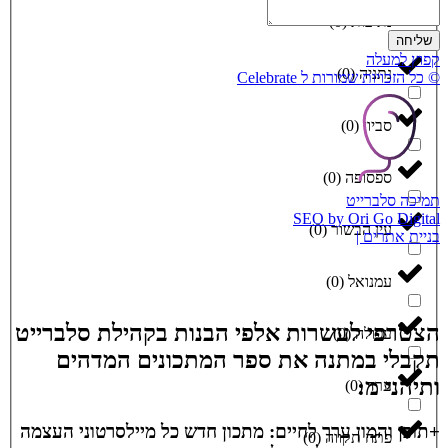
נתיבות
(
0
)
שליחה
קפוץ למעלה
נתניה
(
0
)
© כל הזכויות שמורות ל Celebrate
סביון
(
0
)
ספסופה
(
0
)
תמיכה סלברייט
SEO by Ori Go Digital
עין הבשור
(
0
)
בניית אתרים |
עמנואל
(
0
)
הצטרפי לעשרות אלפי הבנות בקהילת סלברייט
עפולה
(
0
)
תקבלי במתנה את ספר המתכונים המדהים
ותיהני מ:
ערד
(
0
)
+תוכן והמון ערך לחיים: מתכון חדש כל מיילסרטוני העצמה
פתח תקווה
(
0
)