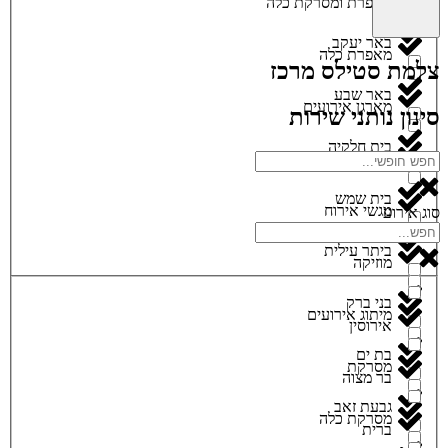
מאפרת ומסרקת כלה
באר יעקב
מאפרת כלה
צלמת סטילס מרכז
באר שבע
מארגן אירועים
סינון נותני שירות
בית חלקיה
מגנטים
בית שמש
מגשי אירוח
סוג אירוע
ביתר עילית
מוזיקה
בני ברק
מיתוג אירועים
אירוסין
בת ים
מסרקת
בר מצוה
גבעת זאב
מסרקת כלה
ברית