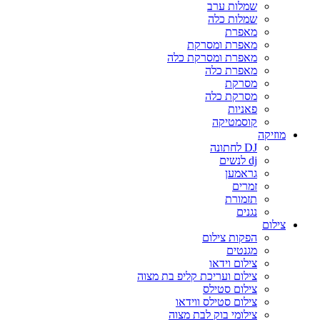
שמלות ערב
שמלות כלה
מאפרת
מאפרת ומסרקת
מאפרת ומסרקת כלה
מאפרת כלה
מסרקת
מסרקת כלה
פאניות
קוסמטיקה
מוזיקה
DJ לחתונה
dj לנשים
גראמען
זמרים
תזמורת
נגנים
צילום
הפקות צילום
מגנטים
צילום וידאו
צילום ועריכת קליפ בת מצוה
צילום סטילס
צילום סטילס ווידאו
צילומי בוק לבת מצוה