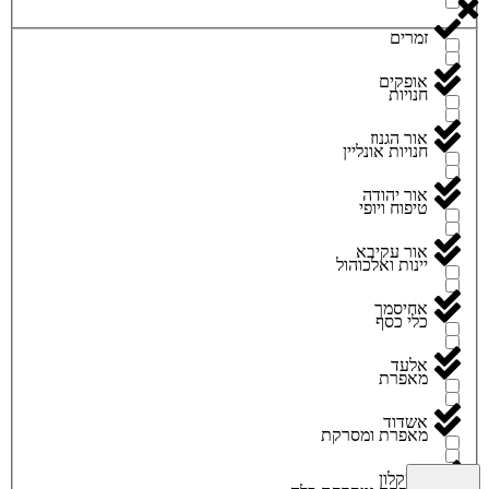
זמרים
אופקים
חנויות
אור הגנוז
חנויות אונליין
אור יהודה
טיפוח ויופי
אור עקיבא
יינות ואלכוהול
אחיסמך
כלי כסף
אלעד
מאפרת
אשדוד
מאפרת ומסרקת
אשקלון