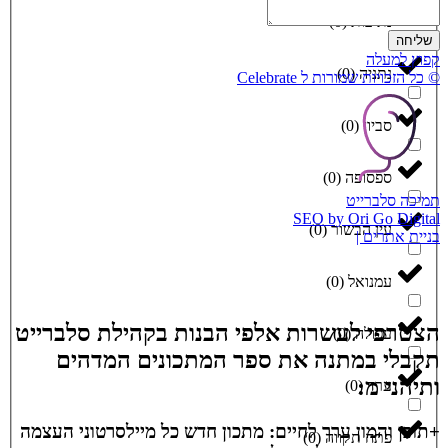
נתיבות
(
0
)
שליחה
קפוץ למעלה
נתניה
(
0
)
© כל הזכויות שמורות ל Celebrate
סביון
(
0
)
ספסופה
(
0
)
תמיכה סלברייט
SEO by Ori Go Digital
עין הבשור
(
0
)
בניית אתרים |
עמנואל
(
0
)
הצטרפי לעשרות אלפי הבנות בקהילת סלברייט
עפולה
(
0
)
תקבלי במתנה את ספר המתכונים המדהים
ותיהני מ:
ערד
(
0
)
+תוכן והמון ערך לחיים: מתכון חדש כל מיילסרטוני העצמה
פתח תקווה
(
0
)