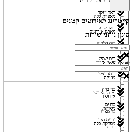
מאפרת ומסרקת כלה
באר יעקב
מאפרת כלה
קייטרינג לאירועים קטנים
באר שבע
מארגן אירועים
סינון נותני שירות
בית חלקיה
מגנטים
בית שמש
מגשי אירוח
סוג אירוע
ביתר עילית
מוזיקה
בני ברק
מיתוג אירועים
אירוסין
בת ים
מסרקת
בר מצוה
גבעת זאב
מסרקת כלה
ברית