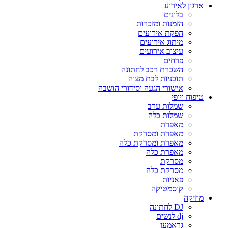
ארגון לאירוע
בלונים
הזמנות ומזכרות
הפקת אירועים
מיתוג אירועים
עיצוב אירועים
פרחים
השכרת רכב לחתונה
תוכניות לבת מצוה
אישורי הגעה וסידורי הושבה
טיפוח ויופי
שמלות ערב
שמלות כלה
מאפרת
מאפרת ומסרקת
מאפרת ומסרקת כלה
מאפרת כלה
מסרקת
מסרקת כלה
פאניות
קוסמטיקה
מוזיקה
DJ לחתונה
dj לנשים
גראמען