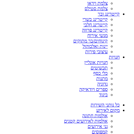
צלמת וידאו
צלמת סטילס
קייטרינג ובר
קייטרינג בשרי
קייטרינג חלבי
קייטרינג פרווה
מגשי אירוח
קינוחים/בר מתוקים
יינות ואלכוהול
עיצובי פירות
חנויות
חנויות אונליין
תכשיטים
כלי כסף
מתנות
נדוניה
ספרים ויודאיקה
ביגוד
כל נותני השירות
מקום לאירוע
אולמות חתונה
אולמות לאירועים קטנים
גני אירועים
קמפוסים