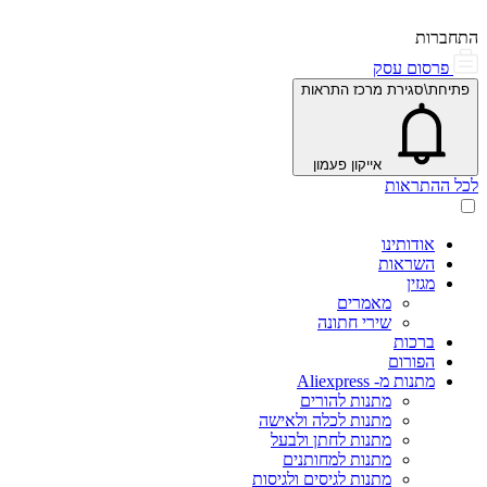
התחברות
פרסום עסק
פתיחת\סגירת מרכז התראות
אייקון פעמון
לכל ההתראות
אודותינו
השראות
מגזין
מאמרים
שירי חתונה
ברכות
הפורום
מתנות מ- Aliexpress
מתנות להורים
מתנות לכלה ולאישה
מתנות לחתן ולבעל
מתנות למחותנים
מתנות לגיסים ולגיסות