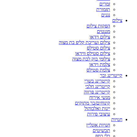
זמרים
תזמורת
נגנים
צילום
הפקות צילום
מגנטים
צילום וידאו
צילום ועריכת קליפ בת מצוה
צילום סטילס
צילום סטילס ווידאו
צילומי בוק לבת מצוה
צלמת וידאו
צלמת סטילס
קייטרינג ובר
קייטרינג בשרי
קייטרינג חלבי
קייטרינג פרווה
מגשי אירוח
קינוחים/בר מתוקים
יינות ואלכוהול
עיצובי פירות
חנויות
חנויות אונליין
תכשיטים
כלי כסף