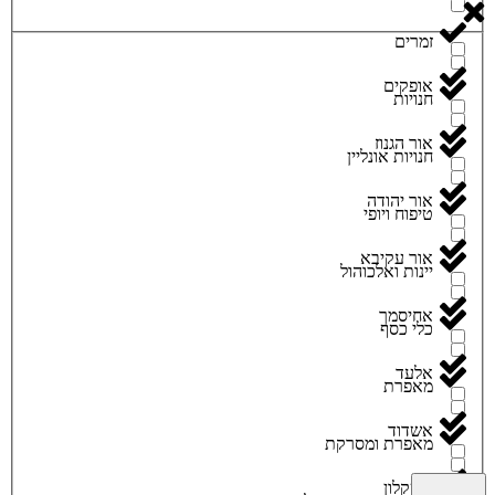
זמרים
אופקים
חנויות
אור הגנוז
חנויות אונליין
אור יהודה
טיפוח ויופי
אור עקיבא
יינות ואלכוהול
אחיסמך
כלי כסף
אלעד
מאפרת
אשדוד
מאפרת ומסרקת
אשקלון