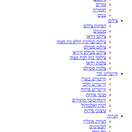
זמרים
תזמורת
נגנים
צילום
הפקות צילום
מגנטים
צילום וידאו
צילום ועריכת קליפ בת מצוה
צילום סטילס
צילום סטילס ווידאו
צילומי בוק לבת מצוה
צלמת וידאו
צלמת סטילס
קייטרינג ובר
קייטרינג בשרי
קייטרינג חלבי
קייטרינג פרווה
מגשי אירוח
קינוחים/בר מתוקים
יינות ואלכוהול
עיצובי פירות
חנויות
חנויות אונליין
תכשיטים
כלי כסף