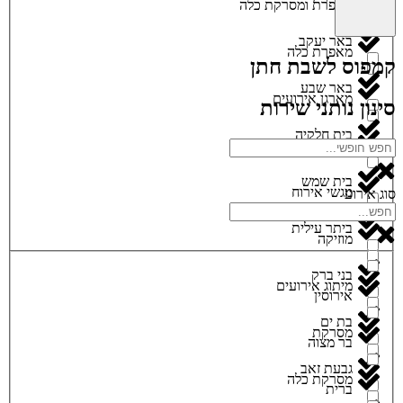
מאפרת ומסרקת כלה
באר יעקב
מאפרת כלה
קמפוס לשבת חתן
באר שבע
מארגן אירועים
סינון נותני שירות
בית חלקיה
מגנטים
בית שמש
מגשי אירוח
סוג אירוע
ביתר עילית
מוזיקה
בני ברק
מיתוג אירועים
אירוסין
בת ים
מסרקת
בר מצוה
גבעת זאב
מסרקת כלה
ברית