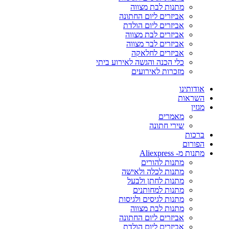
מתנות לבת מצווה
אביזרים ליום החתונה
אביזרים ליום הולדת
אביזרים לבת מצווה
אביזרים לבר מצווה
אביזרים לחלאקה
כלי הכנה והגשה לאירוע ביתי
מזכרות לאירועים
אודותינו
השראות
מגזין
מאמרים
שירי חתונה
ברכות
הפורום
מתנות מ- Aliexpress
מתנות להורים
מתנות לכלה ולאישה
מתנות לחתן ולבעל
מתנות למחותנים
מתנות לגיסים ולגיסות
מתנות לבת מצווה
אביזרים ליום החתונה
אביזרים ליום הולדת