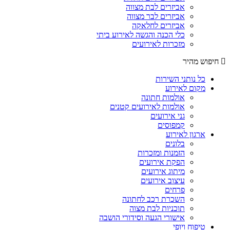
אביזרים לבת מצווה
אביזרים לבר מצווה
אביזרים לחלאקה
כלי הכנה והגשה לאירוע ביתי
מזכרות לאירועים
חיפוש מהיר
כל נותני השירות
מקום לאירוע
אולמות חתונה
אולמות לאירועים קטנים
גני אירועים
קמפוסים
ארגון לאירוע
בלונים
הזמנות ומזכרות
הפקת אירועים
מיתוג אירועים
עיצוב אירועים
פרחים
השכרת רכב לחתונה
תוכניות לבת מצוה
אישורי הגעה וסידורי הושבה
טיפוח ויופי