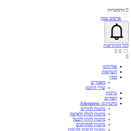
התחברות
פרסום עסק
פתיחת\סגירת מרכז התראות
אייקון פעמון
לכל ההתראות
אודותינו
השראות
מגזין
מאמרים
שירי חתונה
ברכות
הפורום
מתנות מ- Aliexpress
מתנות להורים
מתנות לכלה ולאישה
מתנות לחתן ולבעל
מתנות למחותנים
מתנות לגיסים ולגיסות