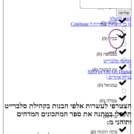
נתיבות
(
0
)
שליחה
קפוץ למעלה
נתניה
(
0
)
© כל הזכויות שמורות ל Celebrate
סביון
(
0
)
ספסופה
(
0
)
תמיכה סלברייט
עין הבשור
(
0
)
SEO by Ori Go Digital
בניית אתרים |
עמנואל
(
0
)
עפולה
(
0
)
הצטרפי לעשרות אלפי הבנות בקהילת סלברייט
תקבלי במתנה את ספר המתכונים המדהים
ערד
(
0
)
ותיהני מ:
פתח תקווה
(
0
)