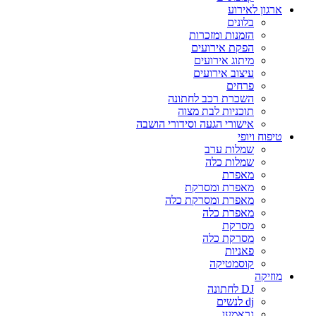
ארגון לאירוע
בלונים
הזמנות ומזכרות
הפקת אירועים
מיתוג אירועים
עיצוב אירועים
פרחים
השכרת רכב לחתונה
תוכניות לבת מצוה
אישורי הגעה וסידורי הושבה
טיפוח ויופי
שמלות ערב
שמלות כלה
מאפרת
מאפרת ומסרקת
מאפרת ומסרקת כלה
מאפרת כלה
מסרקת
מסרקת כלה
פאניות
קוסמטיקה
מוזיקה
DJ לחתונה
dj לנשים
גראמען