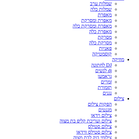
שמלות ערב
שמלות כלה
מאפרת
מאפרת ומסרקת
מאפרת ומסרקת כלה
מאפרת כלה
מסרקת
מסרקת כלה
פאניות
קוסמטיקה
מוזיקה
DJ לחתונה
dj לנשים
גראמען
זמרים
תזמורת
נגנים
צילום
הפקות צילום
מגנטים
צילום וידאו
צילום ועריכת קליפ בת מצוה
צילום סטילס
צילום סטילס ווידאו
צילומי בוק לבת מצוה