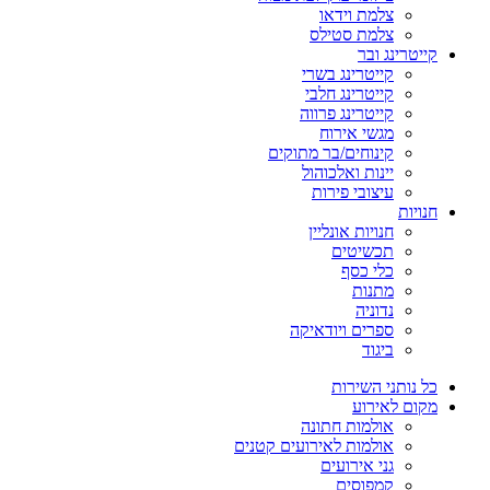
צלמת וידאו
צלמת סטילס
קייטרינג ובר
קייטרינג בשרי
קייטרינג חלבי
קייטרינג פרווה
מגשי אירוח
קינוחים/בר מתוקים
יינות ואלכוהול
עיצובי פירות
חנויות
חנויות אונליין
תכשיטים
כלי כסף
מתנות
נדוניה
ספרים ויודאיקה
ביגוד
כל נותני השירות
מקום לאירוע
אולמות חתונה
אולמות לאירועים קטנים
גני אירועים
קמפוסים