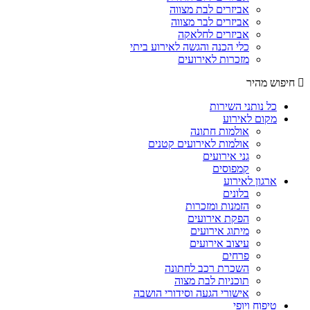
אביזרים לבת מצווה
אביזרים לבר מצווה
אביזרים לחלאקה
כלי הכנה והגשה לאירוע ביתי
מזכרות לאירועים
חיפוש מהיר
כל נותני השירות
מקום לאירוע
אולמות חתונה
אולמות לאירועים קטנים
גני אירועים
קמפוסים
ארגון לאירוע
בלונים
הזמנות ומזכרות
הפקת אירועים
מיתוג אירועים
עיצוב אירועים
פרחים
השכרת רכב לחתונה
תוכניות לבת מצוה
אישורי הגעה וסידורי הושבה
טיפוח ויופי