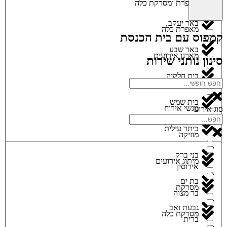
מאפרת ומסרקת כלה
באר יעקב
מאפרת כלה
קמפוס עם בית הכנסת
באר שבע
מארגן אירועים
סינון נותני שירות
בית חלקיה
מגנטים
בית שמש
מגשי אירוח
סוג אירוע
ביתר עילית
מוזיקה
בני ברק
מיתוג אירועים
אירוסין
בת ים
מסרקת
בר מצוה
גבעת זאב
מסרקת כלה
ברית