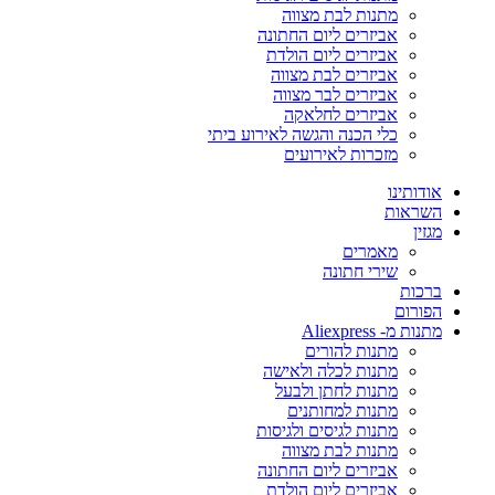
מתנות לבת מצווה
אביזרים ליום החתונה
אביזרים ליום הולדת
אביזרים לבת מצווה
אביזרים לבר מצווה
אביזרים לחלאקה
כלי הכנה והגשה לאירוע ביתי
מזכרות לאירועים
אודותינו
השראות
מגזין
מאמרים
שירי חתונה
ברכות
הפורום
מתנות מ- Aliexpress
מתנות להורים
מתנות לכלה ולאישה
מתנות לחתן ולבעל
מתנות למחותנים
מתנות לגיסים ולגיסות
מתנות לבת מצווה
אביזרים ליום החתונה
אביזרים ליום הולדת