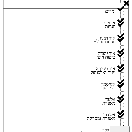
זמרים
אופקים
חנויות
אור הגנוז
חנויות אונליין
אור יהודה
טיפוח ויופי
אור עקיבא
יינות ואלכוהול
אחיסמך
כלי כסף
אלעד
מאפרת
אשדוד
מאפרת ומסרקת
אשקלון