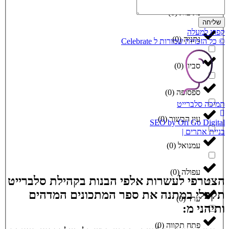
נתיבות
(
0
)
שליחה
קפוץ למעלה
נתניה
(
0
)
© כל הזכויות שמורות ל Celebrate
סביון
(
0
)
ספסופה
(
0
)
תמיכה סלברייט
עין הבשור
(
0
)
SEO by Ori Go Digital
בניית אתרים |
עמנואל
(
0
)
עפולה
(
0
)
הצטרפי לעשרות אלפי הבנות בקהילת סלברייט
תקבלי במתנה את ספר המתכונים המדהים
ערד
(
0
)
ותיהני מ:
פתח תקווה
(
0
)