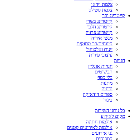
צלמת וידאו
צלמת סטילס
קייטרינג ובר
קייטרינג בשרי
קייטרינג חלבי
קייטרינג פרווה
מגשי אירוח
קינוחים/בר מתוקים
יינות ואלכוהול
עיצובי פירות
חנויות
חנויות אונליין
תכשיטים
כלי כסף
מתנות
נדוניה
ספרים ויודאיקה
ביגוד
כל נותני השירות
מקום לאירוע
אולמות חתונה
אולמות לאירועים קטנים
גני אירועים
קמפוסים