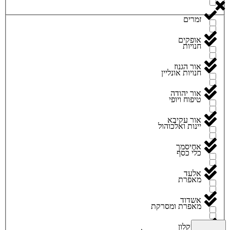
זמרים
אופקים
חנויות
אור הגנוז
חנויות אונליין
אור יהודה
טיפוח ויופי
אור עקיבא
יינות ואלכוהול
אחיסמך
כלי כסף
אלעד
מאפרת
אשדוד
מאפרת ומסרקת
אשקלון