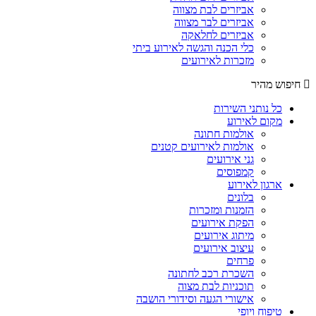
אביזרים לבת מצווה
אביזרים לבר מצווה
אביזרים לחלאקה
כלי הכנה והגשה לאירוע ביתי
מזכרות לאירועים
חיפוש מהיר
כל נותני השירות
מקום לאירוע
אולמות חתונה
אולמות לאירועים קטנים
גני אירועים
קמפוסים
ארגון לאירוע
בלונים
הזמנות ומזכרות
הפקת אירועים
מיתוג אירועים
עיצוב אירועים
פרחים
השכרת רכב לחתונה
תוכניות לבת מצוה
אישורי הגעה וסידורי הושבה
טיפוח ויופי