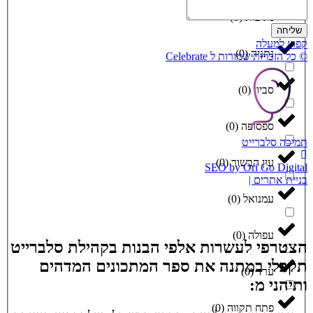
נתיבות
(
0
)
שליחה
קפוץ למעלה
נתניה
(
0
)
© כל הזכויות שמורות ל Celebrate
סביון
(
0
)
ספסופה
(
0
)
תמיכה סלברייט
עין הבשור
(
0
)
SEO by Ori Go Digital
בניית אתרים |
עמנואל
(
0
)
עפולה
(
0
)
הצטרפי לעשרות אלפי הבנות בקהילת סלברייט
תקבלי במתנה את ספר המתכונים המדהים
ערד
(
0
)
ותיהני מ:
פתח תקווה
(
0
)