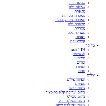
שמלות ערב
שמלות כלה
מאפרת
מאפרת ומסרקת
מאפרת ומסרקת כלה
מאפרת כלה
מסרקת
מסרקת כלה
פאניות
קוסמטיקה
מוזיקה
DJ לחתונה
dj לנשים
גראמען
זמרים
תזמורת
נגנים
צילום
הפקות צילום
מגנטים
צילום וידאו
צילום ועריכת קליפ בת מצוה
צילום סטילס
צילום סטילס ווידאו
צילומי בוק לבת מצוה