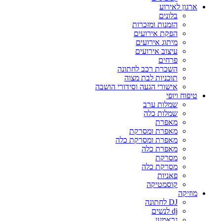
ארגון לאירוע
בלונים
הזמנות ומזכרות
הפקת אירועים
מיתוג אירועים
עיצוב אירועים
פרחים
השכרת רכב לחתונה
תוכניות לבת מצוה
אישורי הגעה וסידורי הושבה
טיפוח ויופי
שמלות ערב
שמלות כלה
מאפרת
מאפרת ומסרקת
מאפרת ומסרקת כלה
מאפרת כלה
מסרקת
מסרקת כלה
פאניות
קוסמטיקה
מוזיקה
DJ לחתונה
dj לנשים
גראמען