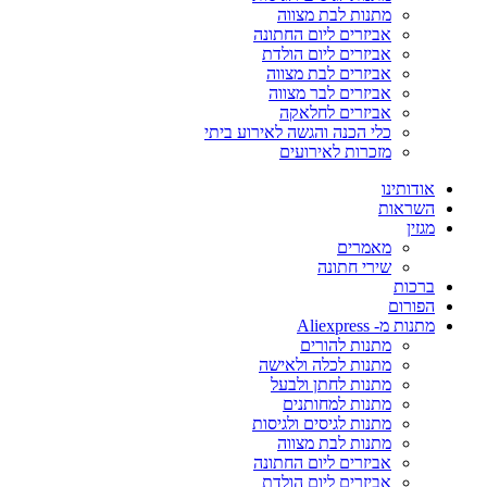
מתנות לבת מצווה
אביזרים ליום החתונה
אביזרים ליום הולדת
אביזרים לבת מצווה
אביזרים לבר מצווה
אביזרים לחלאקה
כלי הכנה והגשה לאירוע ביתי
מזכרות לאירועים
אודותינו
השראות
מגזין
מאמרים
שירי חתונה
ברכות
הפורום
מתנות מ- Aliexpress
מתנות להורים
מתנות לכלה ולאישה
מתנות לחתן ולבעל
מתנות למחותנים
מתנות לגיסים ולגיסות
מתנות לבת מצווה
אביזרים ליום החתונה
אביזרים ליום הולדת