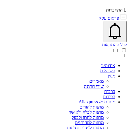
התחברות
פרסום עסק
פתיחת\סגירת מרכז התראות
אייקון פעמון
לכל ההתראות
אודותינו
השראות
מגזין
מאמרים
שירי חתונה
ברכות
הפורום
מתנות מ- Aliexpress
מתנות להורים
מתנות לכלה ולאישה
מתנות לחתן ולבעל
מתנות למחותנים
מתנות לגיסים ולגיסות