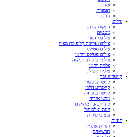
זמרים
תזמורת
נגנים
צילום
הפקות צילום
מגנטים
צילום וידאו
צילום ועריכת קליפ בת מצוה
צילום סטילס
צילום סטילס ווידאו
צילומי בוק לבת מצוה
צלמת וידאו
צלמת סטילס
קייטרינג ובר
קייטרינג בשרי
קייטרינג חלבי
קייטרינג פרווה
מגשי אירוח
קינוחים/בר מתוקים
יינות ואלכוהול
עיצובי פירות
חנויות
חנויות אונליין
תכשיטים
כלי כסף