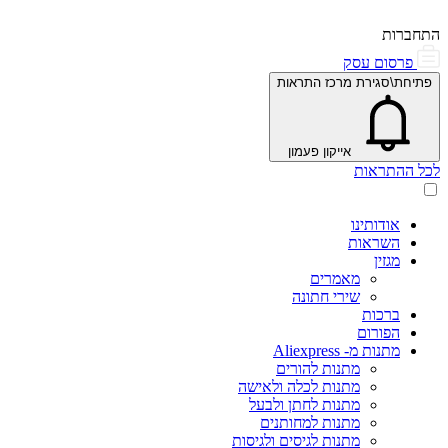
התחברות
פרסום עסק
פתיחת\סגירת מרכז התראות
אייקון פעמון
לכל ההתראות
אודותינו
השראות
מגזין
מאמרים
שירי חתונה
ברכות
הפורום
מתנות מ- Aliexpress
מתנות להורים
מתנות לכלה ולאישה
מתנות לחתן ולבעל
מתנות למחותנים
מתנות לגיסים ולגיסות