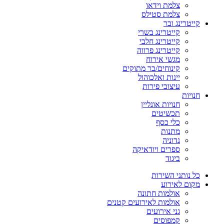
צלמת וידאו
צלמת סטילס
קייטרינג ובר
קייטרינג בשרי
קייטרינג חלבי
קייטרינג פרווה
מגשי אירוח
קינוחים/בר מתוקים
יינות ואלכוהול
עיצובי פירות
חנויות
חנויות אונליין
תכשיטים
כלי כסף
מתנות
נדוניה
ספרים ויודאיקה
ביגוד
כל נותני השירות
מקום לאירוע
אולמות חתונה
אולמות לאירועים קטנים
גני אירועים
קמפוסים