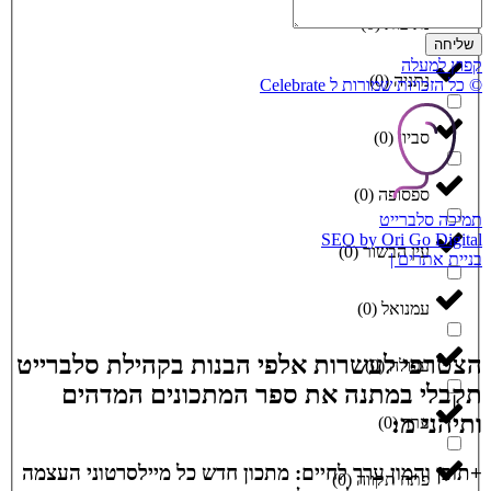
נתיבות
(
0
)
שליחה
קפוץ למעלה
נתניה
(
0
)
© כל הזכויות שמורות ל Celebrate
סביון
(
0
)
ספסופה
(
0
)
תמיכה סלברייט
SEO by Ori Go Digital
עין הבשור
(
0
)
בניית אתרים |
עמנואל
(
0
)
הצטרפי לעשרות אלפי הבנות בקהילת סלברייט
עפולה
(
0
)
תקבלי במתנה את ספר המתכונים המדהים
ותיהני מ:
ערד
(
0
)
+תוכן והמון ערך לחיים: מתכון חדש כל מיילסרטוני העצמה
פתח תקווה
(
0
)