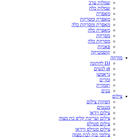
שמלות ערב
שמלות כלה
מאפרת
מאפרת ומסרקת
מאפרת ומסרקת כלה
מאפרת כלה
מסרקת
מסרקת כלה
פאניות
קוסמטיקה
מוזיקה
DJ לחתונה
dj לנשים
גראמען
זמרים
תזמורת
נגנים
צילום
הפקות צילום
מגנטים
צילום וידאו
צילום ועריכת קליפ בת מצוה
צילום סטילס
צילום סטילס ווידאו
צילומי בוק לבת מצוה