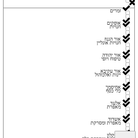
זמרים
אופקים
חנויות
אור הגנוז
חנויות אונליין
אור יהודה
טיפוח ויופי
אור עקיבא
יינות ואלכוהול
אחיסמך
כלי כסף
אלעד
מאפרת
אשדוד
מאפרת ומסרקת
אשקלון