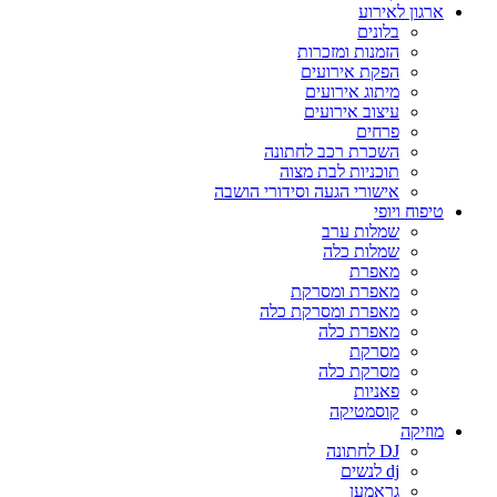
ארגון לאירוע
בלונים
הזמנות ומזכרות
הפקת אירועים
מיתוג אירועים
עיצוב אירועים
פרחים
השכרת רכב לחתונה
תוכניות לבת מצוה
אישורי הגעה וסידורי הושבה
טיפוח ויופי
שמלות ערב
שמלות כלה
מאפרת
מאפרת ומסרקת
מאפרת ומסרקת כלה
מאפרת כלה
מסרקת
מסרקת כלה
פאניות
קוסמטיקה
מוזיקה
DJ לחתונה
dj לנשים
גראמען