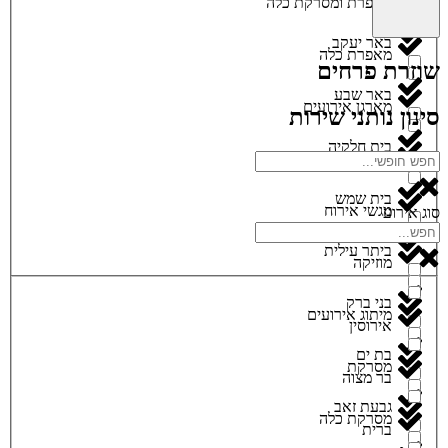
מאפרת ומסרקת כלה
באר יעקב
מאפרת כלה
שוזרת פרחים
באר שבע
מארגן אירועים
סינון נותני שירות
בית חלקיה
מגנטים
בית שמש
מגשי אירוח
סוג אירוע
ביתר עילית
מוזיקה
בני ברק
מיתוג אירועים
אירוסין
בת ים
מסרקת
בר מצוה
גבעת זאב
מסרקת כלה
ברית