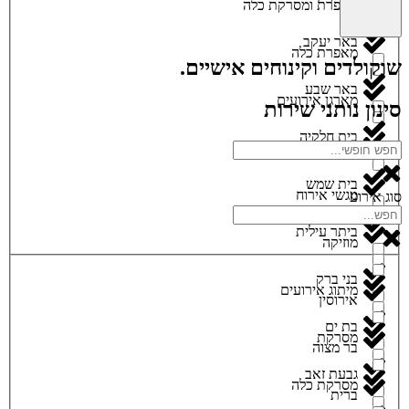
מאפרת ומסרקת כלה
באר יעקב
מאפרת כלה
שוקולדים וקינוחים אישיים.
באר שבע
מארגן אירועים
סינון נותני שירות
בית חלקיה
מגנטים
בית שמש
מגשי אירוח
סוג אירוע
ביתר עילית
מוזיקה
בני ברק
מיתוג אירועים
אירוסין
בת ים
מסרקת
בר מצוה
גבעת זאב
מסרקת כלה
ברית