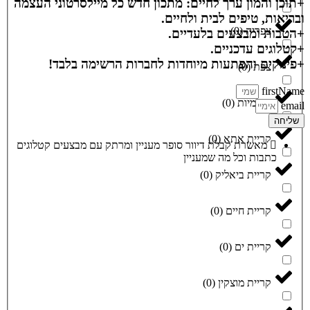
+תוכן והמון ערך לחיים: מתכון חדש כל מיילסרטוני העצמה
ובריאות, טיפים לבית ולחיים.
צפריה
(
0
)
+הטבות ומבצעים בלעדיים.
+קטלוגים עדכניים.
+פינוקים והפתעות מיוחדות לחברות הרשימה בלבד!
צפת
(
0
)
firstName
קוממיות
(
0
)
email
שליחה
קריית אתא
(
0
)
מאשרת קבלת דיוור סופר מעניין ומרתק עם מבצעים קטלוגים
כתבות וכל מה שמעניין
קריית ביאליק
(
0
)
קריית חיים
(
0
)
קריית ים
(
0
)
קריית מוצקין
(
0
)