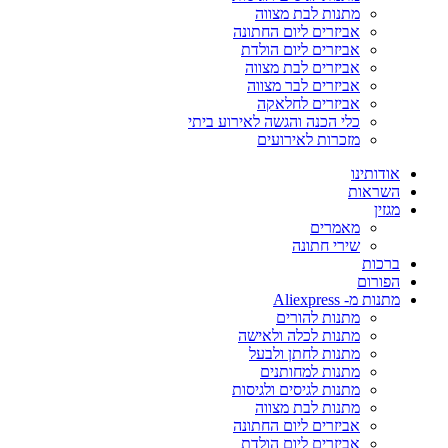
מתנות לבת מצווה
אביזרים ליום החתונה
אביזרים ליום הולדת
אביזרים לבת מצווה
אביזרים לבר מצווה
אביזרים לחלאקה
כלי הכנה והגשה לאירוע ביתי
מזכרות לאירועים
אודותינו
השראות
מגזין
מאמרים
שירי חתונה
ברכות
הפורום
מתנות מ- Aliexpress
מתנות להורים
מתנות לכלה ולאישה
מתנות לחתן ולבעל
מתנות למחותנים
מתנות לגיסים ולגיסות
מתנות לבת מצווה
אביזרים ליום החתונה
אביזרים ליום הולדת