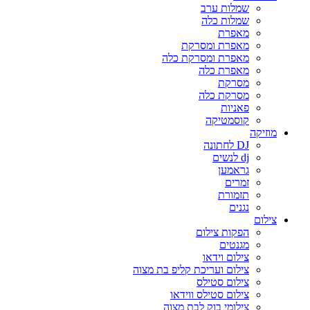
שמלות ערב
שמלות כלה
מאפרת
מאפרת ומסרקת
מאפרת ומסרקת כלה
מאפרת כלה
מסרקת
מסרקת כלה
פאניות
קוסמטיקה
מוזיקה
DJ לחתונה
dj לנשים
גראמען
זמרים
תזמורת
נגנים
צילום
הפקות צילום
מגנטים
צילום וידאו
צילום ועריכת קליפ בת מצוה
צילום סטילס
צילום סטילס ווידאו
צילומי בוק לבת מצוה