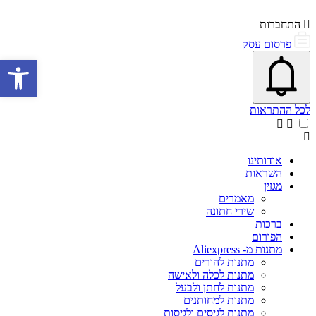
התחברות
פרסום עסק
פתיחת\סגירת מרכז התראות
פתח 
אייקון פעמון
לכל ההתראות
אודותינו
השראות
מגזין
מאמרים
שירי חתונה
ברכות
הפורום
מתנות מ- Aliexpress
מתנות להורים
מתנות לכלה ולאישה
מתנות לחתן ולבעל
מתנות למחותנים
מתנות לגיסים ולגיסות