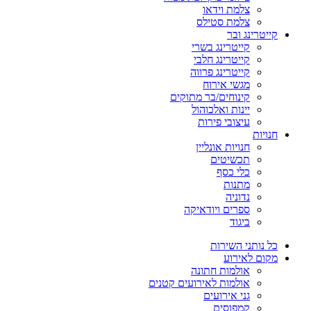
צלמת וידאו
צלמת סטילס
קייטרינג ובר
קייטרינג בשרי
קייטרינג חלבי
קייטרינג פרווה
מגשי אירוח
קינוחים/בר מתוקים
יינות ואלכוהול
עיצובי פירות
חנויות
חנויות אונליין
תכשיטים
כלי כסף
מתנות
נדוניה
ספרים ויודאיקה
ביגוד
כל נותני השירות
מקום לאירוע
אולמות חתונה
אולמות לאירועים קטנים
גני אירועים
קמפוסים