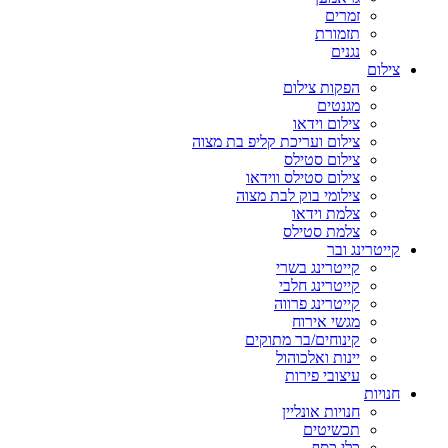
זמרים
תזמורת
נגנים
צילום
הפקות צילום
מגנטים
צילום וידאו
צילום ועריכת קליפ בת מצוה
צילום סטילס
צילום סטילס ווידאו
צילומי בוק לבת מצוה
צלמת וידאו
צלמת סטילס
קייטרינג ובר
קייטרינג בשרי
קייטרינג חלבי
קייטרינג פרווה
מגשי אירוח
קינוחים/בר מתוקים
יינות ואלכוהול
עיצובי פירות
חנויות
חנויות אונליין
תכשיטים
כלי כסף