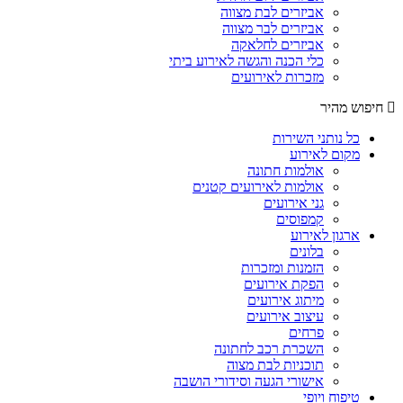
אביזרים לבת מצווה
אביזרים לבר מצווה
אביזרים לחלאקה
כלי הכנה והגשה לאירוע ביתי
מזכרות לאירועים
חיפוש מהיר
כל נותני השירות
מקום לאירוע
אולמות חתונה
אולמות לאירועים קטנים
גני אירועים
קמפוסים
ארגון לאירוע
בלונים
הזמנות ומזכרות
הפקת אירועים
מיתוג אירועים
עיצוב אירועים
פרחים
השכרת רכב לחתונה
תוכניות לבת מצוה
אישורי הגעה וסידורי הושבה
טיפוח ויופי