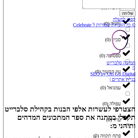
נתיבות
(
0
)
שליחה
קפוץ למעלה
נתניה
(
0
)
© כל הזכויות שמורות ל Celebrate
סביון
(
0
)
ספסופה
(
0
)
תמיכה סלברייט
עין הבשור
(
0
)
SEO by Ori Go Digital
בניית אתרים |
עמנואל
(
0
)
עפולה
(
0
)
הצטרפי לעשרות אלפי הבנות בקהילת סלברייט
תקבלי במתנה את ספר המתכונים המדהים
ערד
(
0
)
ותיהני מ:
פתח תקווה
(
0
)