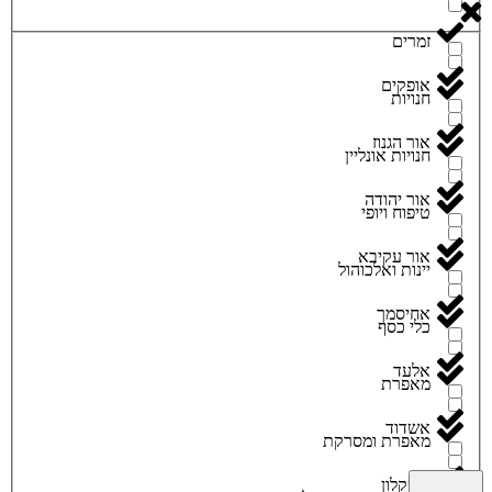
זמרים
אופקים
חנויות
אור הגנוז
חנויות אונליין
אור יהודה
טיפוח ויופי
אור עקיבא
יינות ואלכוהול
אחיסמך
כלי כסף
אלעד
מאפרת
אשדוד
מאפרת ומסרקת
אשקלון