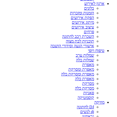
ארגון לאירוע
בלונים
הזמנות ומזכרות
הפקת אירועים
מיתוג אירועים
עיצוב אירועים
פרחים
השכרת רכב לחתונה
תוכניות לבת מצוה
אישורי הגעה וסידורי הושבה
טיפוח ויופי
שמלות ערב
שמלות כלה
מאפרת
מאפרת ומסרקת
מאפרת ומסרקת כלה
מאפרת כלה
מסרקת
מסרקת כלה
פאניות
קוסמטיקה
מוזיקה
DJ לחתונה
dj לנשים
גראמען