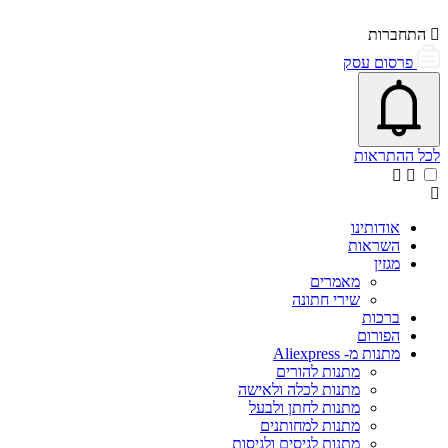
התחברות
פרסום עסק
פתיחת\סגירת מרכז התראות
אייקון פעמון
לכל ההתראות
אודותינו
השראות
מגזין
מאמרים
שירי חתונה
ברכות
הפורום
מתנות מ- Aliexpress
מתנות להורים
מתנות לכלה ולאישה
מתנות לחתן ולבעל
מתנות למחותנים
מתנות לגיסים ולגיסות