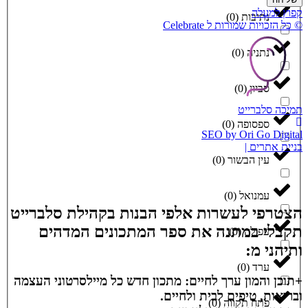
קפוץ למעלה
נתיבות
(
0
)
© כל הזכויות שמורות ל Celebrate
נתניה
(
0
)
סביון
(
0
)
תמיכה סלברייט
ספסופה
(
0
)
SEO by Ori Go Digital
בניית אתרים |
עין הבשור
(
0
)
עמנואל
(
0
)
הצטרפי לעשרות אלפי הבנות בקהילת סלברייט
תקבלי במתנה את ספר המתכונים המדהים
עפולה
(
0
)
ותיהני מ:
ערד
(
0
)
+תוכן והמון ערך לחיים: מתכון חדש כל מיילסרטוני העצמה
ובריאות, טיפים לבית ולחיים.
פתח תקווה
(
0
)