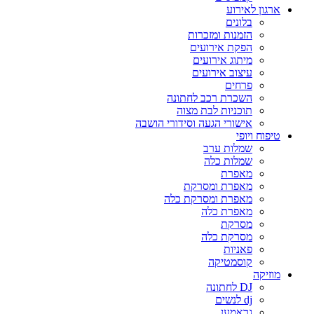
ארגון לאירוע
בלונים
הזמנות ומזכרות
הפקת אירועים
מיתוג אירועים
עיצוב אירועים
פרחים
השכרת רכב לחתונה
תוכניות לבת מצוה
אישורי הגעה וסידורי הושבה
טיפוח ויופי
שמלות ערב
שמלות כלה
מאפרת
מאפרת ומסרקת
מאפרת ומסרקת כלה
מאפרת כלה
מסרקת
מסרקת כלה
פאניות
קוסמטיקה
מוזיקה
DJ לחתונה
dj לנשים
גראמען