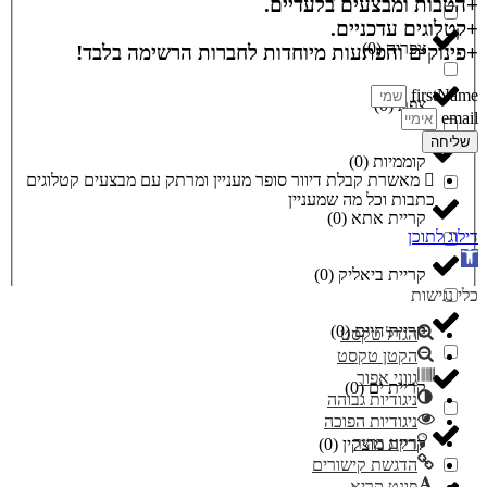
+הטבות ומבצעים בלעדיים.
+קטלוגים עדכניים.
צפריה
(
0
)
+פינוקים והפתעות מיוחדות לחברות הרשימה בלבד!
firstName
צפת
(
0
)
email
שליחה
קוממיות
(
0
)
מאשרת קבלת דיוור סופר מעניין ומרתק עם מבצעים קטלוגים
כתבות וכל מה שמעניין
קריית אתא
(
0
)
דילוג לתוכן
פתח סרגל נגישות
קריית ביאליק
(
0
)
כלי נגישות
קריית חיים
(
0
)
הגדל טקסט
הקטן טקסט
גווני אפור
קריית ים
(
0
)
ניגודיות גבוהה
ניגודיות הפוכה
רקע בהיר
קריית מוצקין
(
0
)
הדגשת קישורים
פונט קריא