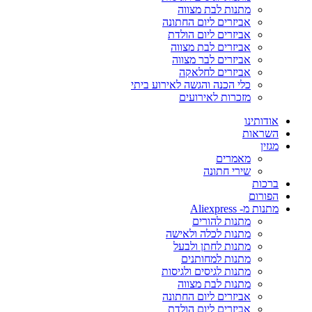
מתנות לבת מצווה
אביזרים ליום החתונה
אביזרים ליום הולדת
אביזרים לבת מצווה
אביזרים לבר מצווה
אביזרים לחלאקה
כלי הכנה והגשה לאירוע ביתי
מזכרות לאירועים
אודותינו
השראות
מגזין
מאמרים
שירי חתונה
ברכות
הפורום
מתנות מ- Aliexpress
מתנות להורים
מתנות לכלה ולאישה
מתנות לחתן ולבעל
מתנות למחותנים
מתנות לגיסים ולגיסות
מתנות לבת מצווה
אביזרים ליום החתונה
אביזרים ליום הולדת