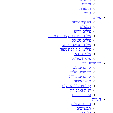
זמרים
תזמורת
נגנים
צילום
הפקות צילום
מגנטים
צילום וידאו
צילום ועריכת קליפ בת מצוה
צילום סטילס
צילום סטילס ווידאו
צילומי בוק לבת מצוה
צלמת וידאו
צלמת סטילס
קייטרינג ובר
קייטרינג בשרי
קייטרינג חלבי
קייטרינג פרווה
מגשי אירוח
קינוחים/בר מתוקים
יינות ואלכוהול
עיצובי פירות
חנויות
חנויות אונליין
תכשיטים
כלי כסף