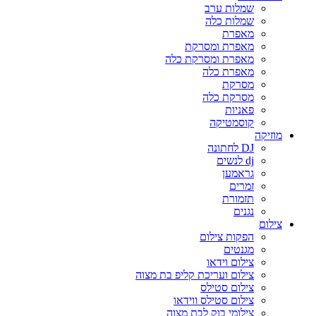
שמלות ערב
שמלות כלה
מאפרת
מאפרת ומסרקת
מאפרת ומסרקת כלה
מאפרת כלה
מסרקת
מסרקת כלה
פאניות
קוסמטיקה
מוזיקה
DJ לחתונה
dj לנשים
גראמען
זמרים
תזמורת
נגנים
צילום
הפקות צילום
מגנטים
צילום וידאו
צילום ועריכת קליפ בת מצוה
צילום סטילס
צילום סטילס ווידאו
צילומי בוק לבת מצוה