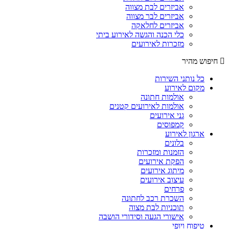
אביזרים לבת מצווה
אביזרים לבר מצווה
אביזרים לחלאקה
כלי הכנה והגשה לאירוע ביתי
מזכרות לאירועים
חיפוש מהיר
כל נותני השירות
מקום לאירוע
אולמות חתונה
אולמות לאירועים קטנים
גני אירועים
קמפוסים
ארגון לאירוע
בלונים
הזמנות ומזכרות
הפקת אירועים
מיתוג אירועים
עיצוב אירועים
פרחים
השכרת רכב לחתונה
תוכניות לבת מצוה
אישורי הגעה וסידורי הושבה
טיפוח ויופי