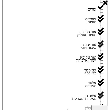
זמרים
אופקים
חנויות
אור הגנוז
חנויות אונליין
אור יהודה
טיפוח ויופי
אור עקיבא
יינות ואלכוהול
אחיסמך
כלי כסף
אלעד
מאפרת
אשדוד
מאפרת ומסרקת
אשקלון