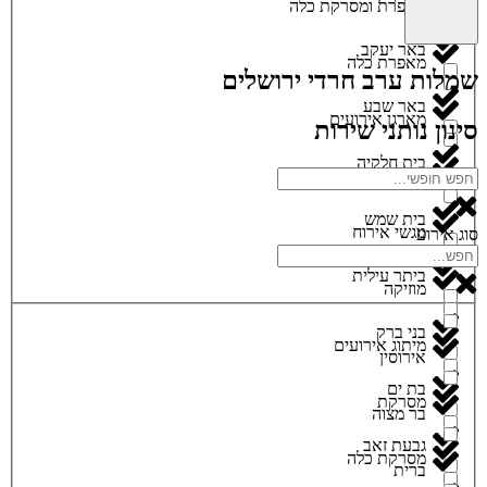
מאפרת ומסרקת כלה
באר יעקב
מאפרת כלה
שמלות ערב חרדי ירושלים
באר שבע
מארגן אירועים
סינון נותני שירות
בית חלקיה
מגנטים
בית שמש
מגשי אירוח
סוג אירוע
ביתר עילית
מוזיקה
בני ברק
מיתוג אירועים
אירוסין
בת ים
מסרקת
בר מצוה
גבעת זאב
מסרקת כלה
ברית