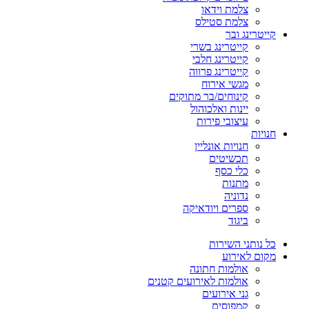
צלמת וידאו
צלמת סטילס
קייטרינג ובר
קייטרינג בשרי
קייטרינג חלבי
קייטרינג פרווה
מגשי אירוח
קינוחים/בר מתוקים
יינות ואלכוהול
עיצובי פירות
חנויות
חנויות אונליין
תכשיטים
כלי כסף
מתנות
נדוניה
ספרים ויודאיקה
ביגוד
כל נותני השירות
מקום לאירוע
אולמות חתונה
אולמות לאירועים קטנים
גני אירועים
קמפוסים