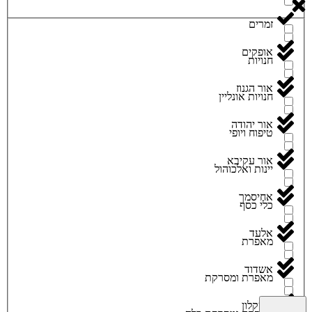
זמרים
אופקים
חנויות
אור הגנוז
חנויות אונליין
אור יהודה
טיפוח ויופי
אור עקיבא
יינות ואלכוהול
אחיסמך
כלי כסף
אלעד
מאפרת
אשדוד
מאפרת ומסרקת
אשקלון