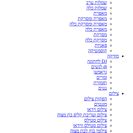
שמלות ערב
שמלות כלה
מאפרת
מאפרת ומסרקת
מאפרת ומסרקת כלה
מאפרת כלה
מסרקת
מסרקת כלה
פאניות
קוסמטיקה
מוזיקה
DJ לחתונה
dj לנשים
גראמען
זמרים
תזמורת
נגנים
צילום
הפקות צילום
מגנטים
צילום וידאו
צילום ועריכת קליפ בת מצוה
צילום סטילס
צילום סטילס ווידאו
צילומי בוק לבת מצוה