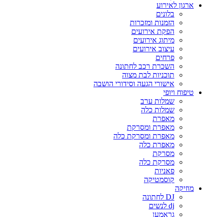
ארגון לאירוע
בלונים
הזמנות ומזכרות
הפקת אירועים
מיתוג אירועים
עיצוב אירועים
פרחים
השכרת רכב לחתונה
תוכניות לבת מצוה
אישורי הגעה וסידורי הושבה
טיפוח ויופי
שמלות ערב
שמלות כלה
מאפרת
מאפרת ומסרקת
מאפרת ומסרקת כלה
מאפרת כלה
מסרקת
מסרקת כלה
פאניות
קוסמטיקה
מוזיקה
DJ לחתונה
dj לנשים
גראמען