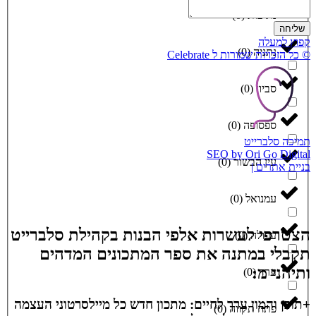
נתיבות
(
0
)
שליחה
קפוץ למעלה
נתניה
(
0
)
© כל הזכויות שמורות ל Celebrate
סביון
(
0
)
ספסופה
(
0
)
תמיכה סלברייט
SEO by Ori Go Digital
עין הבשור
(
0
)
בניית אתרים |
עמנואל
(
0
)
הצטרפי לעשרות אלפי הבנות בקהילת סלברייט
עפולה
(
0
)
תקבלי במתנה את ספר המתכונים המדהים
ותיהני מ:
ערד
(
0
)
+תוכן והמון ערך לחיים: מתכון חדש כל מיילסרטוני העצמה
פתח תקווה
(
0
)