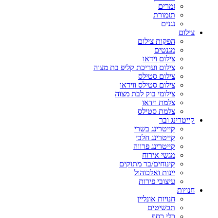
זמרים
תזמורת
נגנים
צילום
הפקות צילום
מגנטים
צילום וידאו
צילום ועריכת קליפ בת מצוה
צילום סטילס
צילום סטילס ווידאו
צילומי בוק לבת מצוה
צלמת וידאו
צלמת סטילס
קייטרינג ובר
קייטרינג בשרי
קייטרינג חלבי
קייטרינג פרווה
מגשי אירוח
קינוחים/בר מתוקים
יינות ואלכוהול
עיצובי פירות
חנויות
חנויות אונליין
תכשיטים
כלי כסף