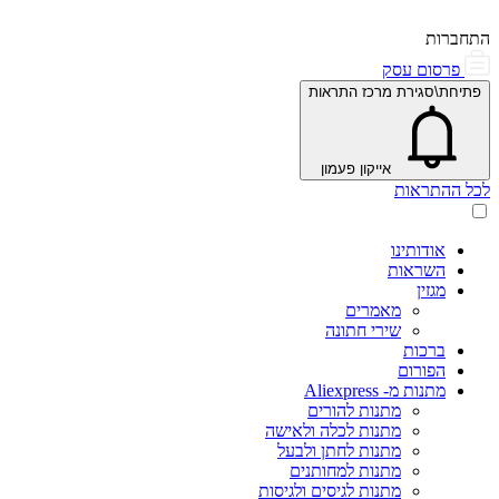
התחברות
פרסום עסק
פתיחת\סגירת מרכז התראות
אייקון פעמון
לכל ההתראות
אודותינו
השראות
מגזין
מאמרים
שירי חתונה
ברכות
הפורום
מתנות מ- Aliexpress
מתנות להורים
מתנות לכלה ולאישה
מתנות לחתן ולבעל
מתנות למחותנים
מתנות לגיסים ולגיסות