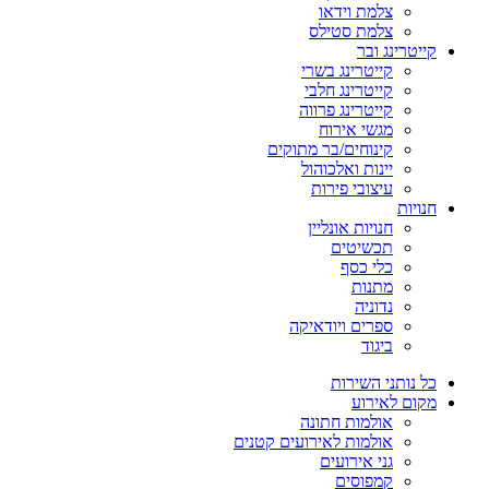
צלמת וידאו
צלמת סטילס
קייטרינג ובר
קייטרינג בשרי
קייטרינג חלבי
קייטרינג פרווה
מגשי אירוח
קינוחים/בר מתוקים
יינות ואלכוהול
עיצובי פירות
חנויות
חנויות אונליין
תכשיטים
כלי כסף
מתנות
נדוניה
ספרים ויודאיקה
ביגוד
כל נותני השירות
מקום לאירוע
אולמות חתונה
אולמות לאירועים קטנים
גני אירועים
קמפוסים