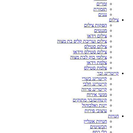
זמרים
תזמורת
נגנים
צילום
הפקות צילום
מגנטים
צילום וידאו
צילום ועריכת קליפ בת מצוה
צילום סטילס
צילום סטילס ווידאו
צילומי בוק לבת מצוה
צלמת וידאו
צלמת סטילס
קייטרינג ובר
קייטרינג בשרי
קייטרינג חלבי
קייטרינג פרווה
מגשי אירוח
קינוחים/בר מתוקים
יינות ואלכוהול
עיצובי פירות
חנויות
חנויות אונליין
תכשיטים
כלי כסף