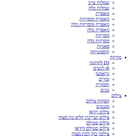
שמלות ערב
שמלות כלה
מאפרת
מאפרת ומסרקת
מאפרת ומסרקת כלה
מאפרת כלה
מסרקת
מסרקת כלה
פאניות
קוסמטיקה
מוזיקה
DJ לחתונה
dj לנשים
גראמען
זמרים
תזמורת
נגנים
צילום
הפקות צילום
מגנטים
צילום וידאו
צילום ועריכת קליפ בת מצוה
צילום סטילס
צילום סטילס ווידאו
צילומי בוק לבת מצוה