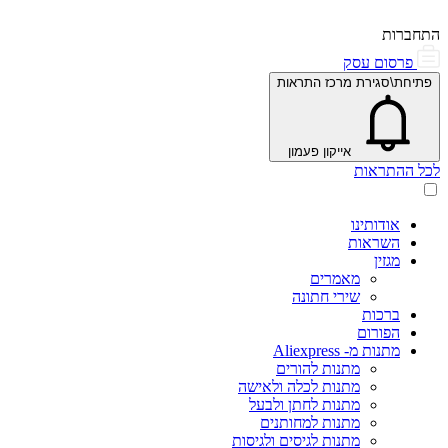
התחברות
פרסום עסק
פתיחת\סגירת מרכז התראות
אייקון פעמון
לכל ההתראות
אודותינו
השראות
מגזין
מאמרים
שירי חתונה
ברכות
הפורום
מתנות מ- Aliexpress
מתנות להורים
מתנות לכלה ולאישה
מתנות לחתן ולבעל
מתנות למחותנים
מתנות לגיסים ולגיסות