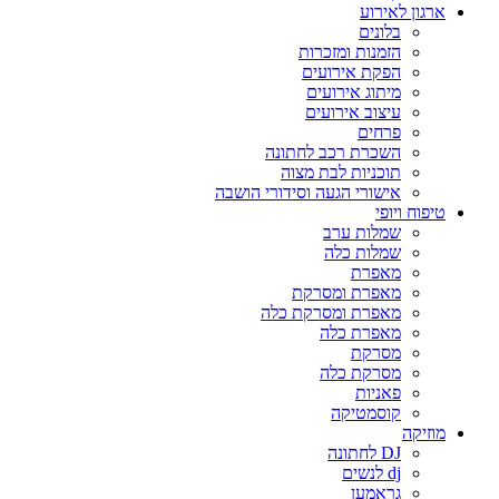
ארגון לאירוע
בלונים
הזמנות ומזכרות
הפקת אירועים
מיתוג אירועים
עיצוב אירועים
פרחים
השכרת רכב לחתונה
תוכניות לבת מצוה
אישורי הגעה וסידורי הושבה
טיפוח ויופי
שמלות ערב
שמלות כלה
מאפרת
מאפרת ומסרקת
מאפרת ומסרקת כלה
מאפרת כלה
מסרקת
מסרקת כלה
פאניות
קוסמטיקה
מוזיקה
DJ לחתונה
dj לנשים
גראמען