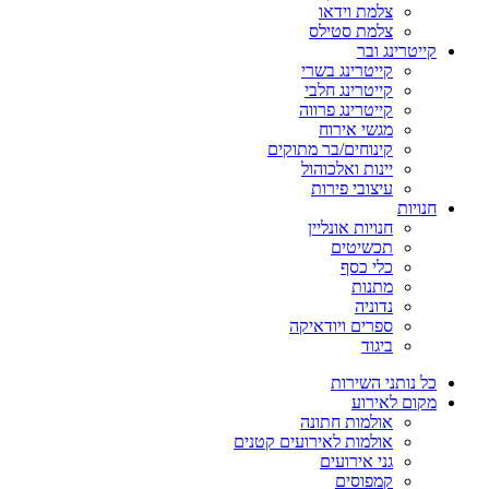
צלמת וידאו
צלמת סטילס
קייטרינג ובר
קייטרינג בשרי
קייטרינג חלבי
קייטרינג פרווה
מגשי אירוח
קינוחים/בר מתוקים
יינות ואלכוהול
עיצובי פירות
חנויות
חנויות אונליין
תכשיטים
כלי כסף
מתנות
נדוניה
ספרים ויודאיקה
ביגוד
כל נותני השירות
מקום לאירוע
אולמות חתונה
אולמות לאירועים קטנים
גני אירועים
קמפוסים