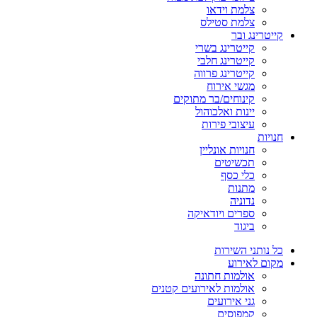
צלמת וידאו
צלמת סטילס
קייטרינג ובר
קייטרינג בשרי
קייטרינג חלבי
קייטרינג פרווה
מגשי אירוח
קינוחים/בר מתוקים
יינות ואלכוהול
עיצובי פירות
חנויות
חנויות אונליין
תכשיטים
כלי כסף
מתנות
נדוניה
ספרים ויודאיקה
ביגוד
כל נותני השירות
מקום לאירוע
אולמות חתונה
אולמות לאירועים קטנים
גני אירועים
קמפוסים