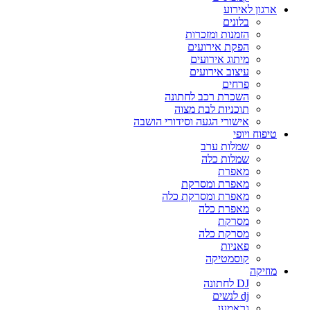
ארגון לאירוע
בלונים
הזמנות ומזכרות
הפקת אירועים
מיתוג אירועים
עיצוב אירועים
פרחים
השכרת רכב לחתונה
תוכניות לבת מצוה
אישורי הגעה וסידורי הושבה
טיפוח ויופי
שמלות ערב
שמלות כלה
מאפרת
מאפרת ומסרקת
מאפרת ומסרקת כלה
מאפרת כלה
מסרקת
מסרקת כלה
פאניות
קוסמטיקה
מוזיקה
DJ לחתונה
dj לנשים
גראמען