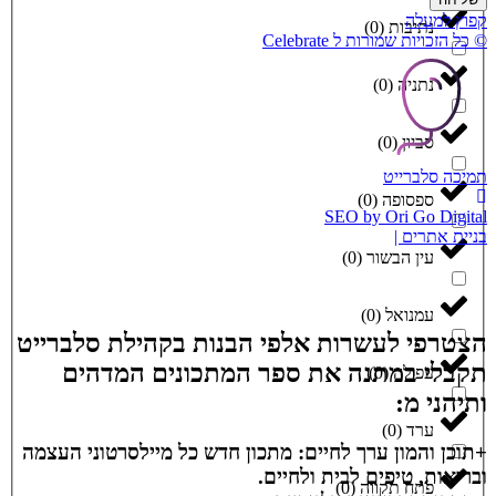
קפוץ למעלה
נתיבות
(
0
)
© כל הזכויות שמורות ל Celebrate
נתניה
(
0
)
סביון
(
0
)
תמיכה סלברייט
ספסופה
(
0
)
SEO by Ori Go Digital
בניית אתרים |
עין הבשור
(
0
)
עמנואל
(
0
)
הצטרפי לעשרות אלפי הבנות בקהילת סלברייט
תקבלי במתנה את ספר המתכונים המדהים
עפולה
(
0
)
ותיהני מ:
ערד
(
0
)
+תוכן והמון ערך לחיים: מתכון חדש כל מיילסרטוני העצמה
ובריאות, טיפים לבית ולחיים.
פתח תקווה
(
0
)