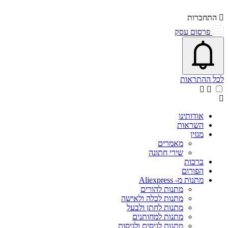
התחברות
פרסום עסק
פתיחת\סגירת מרכז התראות
אייקון פעמון
לכל ההתראות
אודותינו
השראות
מגזין
מאמרים
שירי חתונה
ברכות
הפורום
מתנות מ- Aliexpress
מתנות להורים
מתנות לכלה ולאישה
מתנות לחתן ולבעל
מתנות למחותנים
מתנות לגיסים ולגיסות