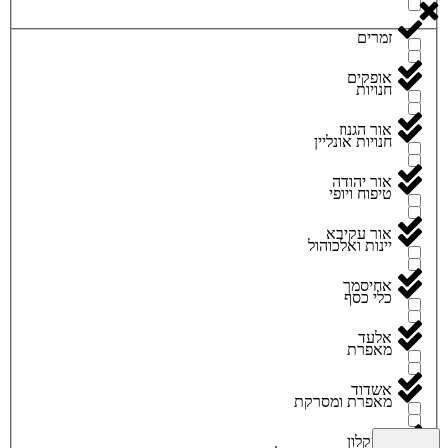
זמרים
אופקים
חנויות
אור הגנוז
חנויות אונליין
אור יהודה
טיפוח ויופי
אור עקיבא
יינות ואלכוהול
אחיסמך
כלי כסף
אלעד
מאפרת
אשדוד
מאפרת ומסרקת
אשקלון