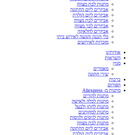
מתנות לבת מצווה
אביזרים ליום החתונה
אביזרים ליום הולדת
אביזרים לבת מצווה
אביזרים לבר מצווה
אביזרים לחלאקה
כלי הכנה והגשה לאירוע ביתי
מזכרות לאירועים
אודותינו
השראות
מגזין
מאמרים
שירי חתונה
ברכות
הפורום
מתנות מ- Aliexpress
מתנות להורים
מתנות לכלה ולאישה
מתנות לחתן ולבעל
מתנות למחותנים
מתנות לגיסים ולגיסות
מתנות לבת מצווה
אביזרים ליום החתונה
אביזרים ליום הולדת