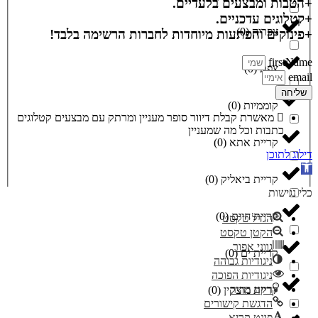
+הטבות ומבצעים בלעדיים.
+קטלוגים עדכניים.
צפריה
(
0
)
+פינוקים והפתעות מיוחדות לחברות הרשימה בלבד!
firstName
צפת
(
0
)
email
שליחה
קוממיות
(
0
)
מאשרת קבלת דיוור סופר מעניין ומרתק עם מבצעים קטלוגים
כתבות וכל מה שמעניין
קריית אתא
(
0
)
דילוג לתוכן
פתח סרגל נגישות
קריית ביאליק
(
0
)
כלי נגישות
קריית חיים
(
0
)
הגדל טקסט
הקטן טקסט
גווני אפור
קריית ים
(
0
)
ניגודיות גבוהה
ניגודיות הפוכה
רקע בהיר
קריית מוצקין
(
0
)
הדגשת קישורים
פונט קריא