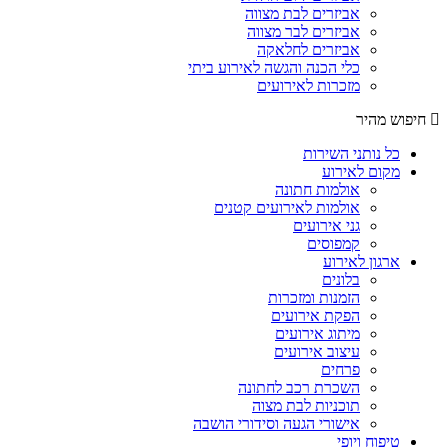
אביזרים לבת מצווה
אביזרים לבר מצווה
אביזרים לחלאקה
כלי הכנה והגשה לאירוע ביתי
מזכרות לאירועים
חיפוש מהיר
כל נותני השירות
מקום לאירוע
אולמות חתונה
אולמות לאירועים קטנים
גני אירועים
קמפוסים
ארגון לאירוע
בלונים
הזמנות ומזכרות
הפקת אירועים
מיתוג אירועים
עיצוב אירועים
פרחים
השכרת רכב לחתונה
תוכניות לבת מצוה
אישורי הגעה וסידורי הושבה
טיפוח ויופי