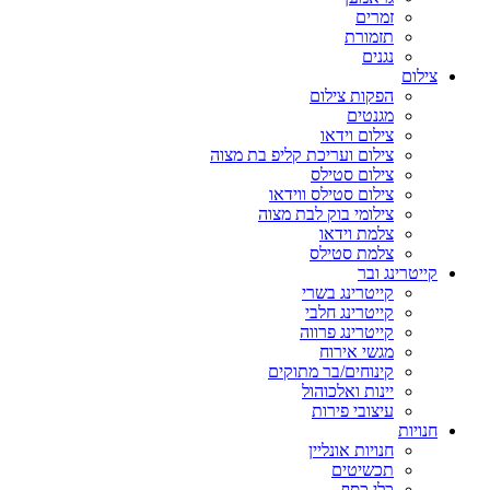
זמרים
תזמורת
נגנים
צילום
הפקות צילום
מגנטים
צילום וידאו
צילום ועריכת קליפ בת מצוה
צילום סטילס
צילום סטילס ווידאו
צילומי בוק לבת מצוה
צלמת וידאו
צלמת סטילס
קייטרינג ובר
קייטרינג בשרי
קייטרינג חלבי
קייטרינג פרווה
מגשי אירוח
קינוחים/בר מתוקים
יינות ואלכוהול
עיצובי פירות
חנויות
חנויות אונליין
תכשיטים
כלי כסף