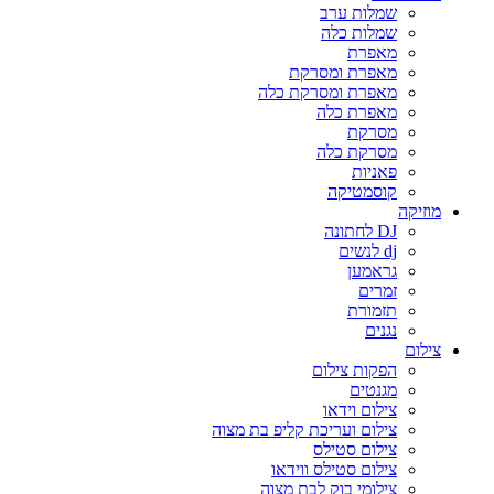
שמלות ערב
שמלות כלה
מאפרת
מאפרת ומסרקת
מאפרת ומסרקת כלה
מאפרת כלה
מסרקת
מסרקת כלה
פאניות
קוסמטיקה
מוזיקה
DJ לחתונה
dj לנשים
גראמען
זמרים
תזמורת
נגנים
צילום
הפקות צילום
מגנטים
צילום וידאו
צילום ועריכת קליפ בת מצוה
צילום סטילס
צילום סטילס ווידאו
צילומי בוק לבת מצוה