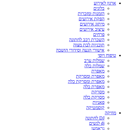
ארגון לאירוע
בלונים
הזמנות ומזכרות
הפקת אירועים
מיתוג אירועים
עיצוב אירועים
פרחים
השכרת רכב לחתונה
תוכניות לבת מצוה
אישורי הגעה וסידורי הושבה
טיפוח ויופי
שמלות ערב
שמלות כלה
מאפרת
מאפרת ומסרקת
מאפרת ומסרקת כלה
מאפרת כלה
מסרקת
מסרקת כלה
פאניות
קוסמטיקה
מוזיקה
DJ לחתונה
dj לנשים
גראמען