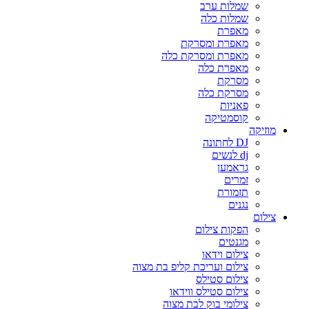
שמלות ערב
שמלות כלה
מאפרת
מאפרת ומסרקת
מאפרת ומסרקת כלה
מאפרת כלה
מסרקת
מסרקת כלה
פאניות
קוסמטיקה
מוזיקה
DJ לחתונה
dj לנשים
גראמען
זמרים
תזמורת
נגנים
צילום
הפקות צילום
מגנטים
צילום וידאו
צילום ועריכת קליפ בת מצוה
צילום סטילס
צילום סטילס ווידאו
צילומי בוק לבת מצוה