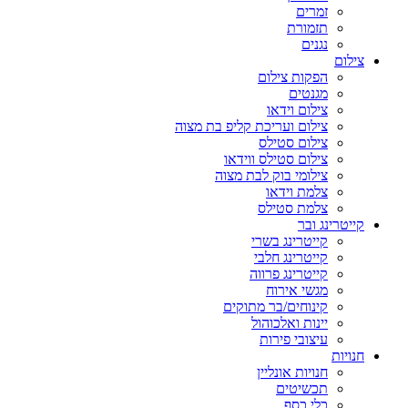
זמרים
תזמורת
נגנים
צילום
הפקות צילום
מגנטים
צילום וידאו
צילום ועריכת קליפ בת מצוה
צילום סטילס
צילום סטילס ווידאו
צילומי בוק לבת מצוה
צלמת וידאו
צלמת סטילס
קייטרינג ובר
קייטרינג בשרי
קייטרינג חלבי
קייטרינג פרווה
מגשי אירוח
קינוחים/בר מתוקים
יינות ואלכוהול
עיצובי פירות
חנויות
חנויות אונליין
תכשיטים
כלי כסף