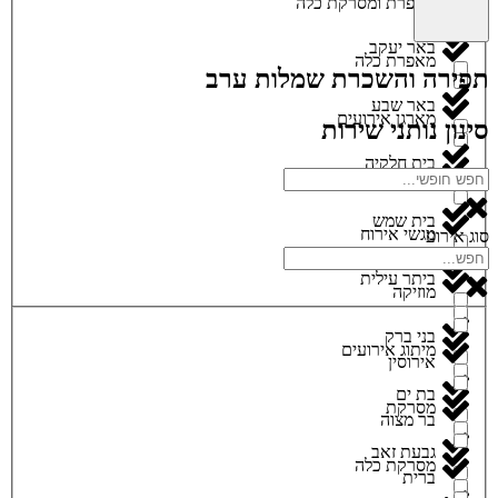
מאפרת ומסרקת כלה
באר יעקב
מאפרת כלה
תפירה והשכרת שמלות ערב
באר שבע
מארגן אירועים
סינון נותני שירות
בית חלקיה
מגנטים
בית שמש
מגשי אירוח
סוג אירוע
ביתר עילית
מוזיקה
בני ברק
מיתוג אירועים
אירוסין
בת ים
מסרקת
בר מצוה
גבעת זאב
מסרקת כלה
ברית