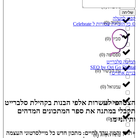
נתיבות
(
0
)
שליחה
קפוץ למעלה
נתניה
(
0
)
© כל הזכויות שמורות ל Celebrate
סביון
(
0
)
ספסופה
(
0
)
תמיכה סלברייט
SEO by Ori Go Digital
עין הבשור
(
0
)
בניית אתרים |
עמנואל
(
0
)
הצטרפי לעשרות אלפי הבנות בקהילת סלברייט
עפולה
(
0
)
תקבלי במתנה את ספר המתכונים המדהים
ותיהני מ:
ערד
(
0
)
+תוכן והמון ערך לחיים: מתכון חדש כל מיילסרטוני העצמה
פתח תקווה
(
0
)