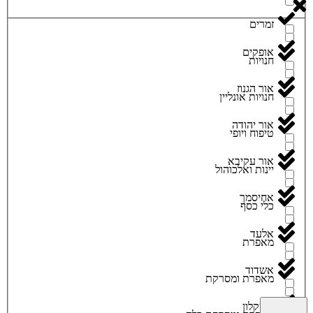
זמרים
אופקים
חנויות
אור הגנוז
חנויות אונליין
אור יהודה
טיפוח ויופי
אור עקיבא
יינות ואלכוהול
אחיסמך
כלי כסף
אלעד
מאפרת
אשדוד
מאפרת ומסרקת
אשקלון