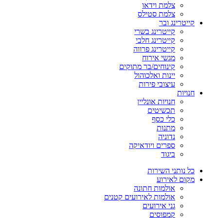
צלמת וידאו
צלמת סטילס
קייטרינג ובר
קייטרינג בשרי
קייטרינג חלבי
קייטרינג פרווה
מגשי אירוח
קינוחים/בר מתוקים
יינות ואלכוהול
עיצובי פירות
חנויות
חנויות אונליין
תכשיטים
כלי כסף
מתנות
נדוניה
ספרים ויודאיקה
ביגוד
כל נותני השירות
מקום לאירוע
אולמות חתונה
אולמות לאירועים קטנים
גני אירועים
קמפוסים