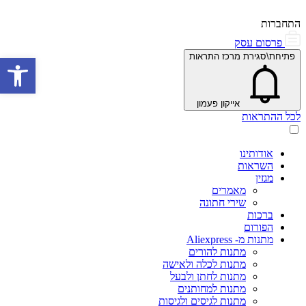
התחברות
פרסום עסק
פתיחת\סגירת מרכז התראות
פתח סרגל 
אייקון פעמון
לכל ההתראות
אודותינו
השראות
מגזין
מאמרים
שירי חתונה
ברכות
הפורום
מתנות מ- Aliexpress
מתנות להורים
מתנות לכלה ולאישה
מתנות לחתן ולבעל
מתנות למחותנים
מתנות לגיסים ולגיסות