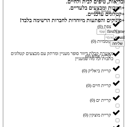
ובריאות, טיפים לבית ולחיים.
+הטבות ומבצעים בלעדיים.
צפריה
(
0
)
+קטלוגים עדכניים.
+פינוקים והפתעות מיוחדות לחברות הרשימה בלבד!
צפת
(
0
)
firstName
email
קוממיות
(
0
)
שליחה
מאשרת קבלת דיוור סופר מעניין ומרתק עם מבצעים קטלוגים
קריית אתא
(
0
)
כתבות וכל מה שמעניין
קריית ביאליק
(
0
)
קריית חיים
(
0
)
קריית ים
(
0
)
קריית מוצקין
(
0
)