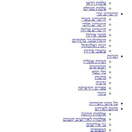
צלמת וידאו
צלמת סטילס
קייטרינג ובר
קייטרינג בשרי
קייטרינג חלבי
קייטרינג פרווה
מגשי אירוח
קינוחים/בר מתוקים
יינות ואלכוהול
עיצובי פירות
חנויות
חנויות אונליין
תכשיטים
כלי כסף
מתנות
נדוניה
ספרים ויודאיקה
ביגוד
כל נותני השירות
מקום לאירוע
אולמות חתונה
אולמות לאירועים קטנים
גני אירועים
קמפוסים