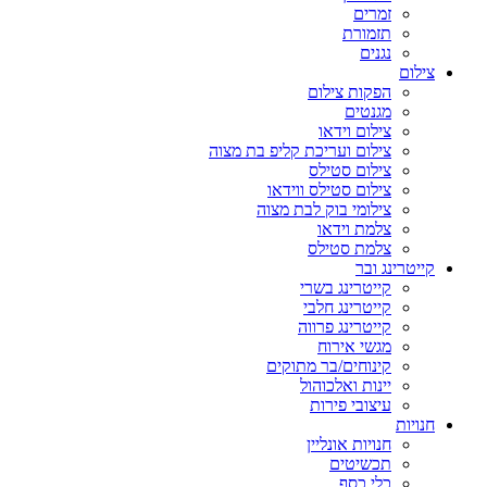
זמרים
תזמורת
נגנים
צילום
הפקות צילום
מגנטים
צילום וידאו
צילום ועריכת קליפ בת מצוה
צילום סטילס
צילום סטילס ווידאו
צילומי בוק לבת מצוה
צלמת וידאו
צלמת סטילס
קייטרינג ובר
קייטרינג בשרי
קייטרינג חלבי
קייטרינג פרווה
מגשי אירוח
קינוחים/בר מתוקים
יינות ואלכוהול
עיצובי פירות
חנויות
חנויות אונליין
תכשיטים
כלי כסף