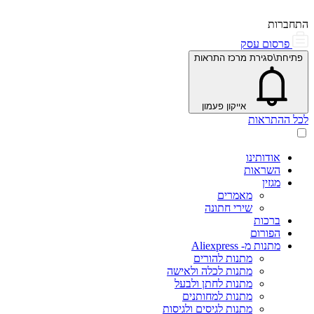
התחברות
פרסום עסק
פתיחת\סגירת מרכז התראות
אייקון פעמון
לכל ההתראות
אודותינו
השראות
מגזין
מאמרים
שירי חתונה
ברכות
הפורום
מתנות מ- Aliexpress
מתנות להורים
מתנות לכלה ולאישה
מתנות לחתן ולבעל
מתנות למחותנים
מתנות לגיסים ולגיסות