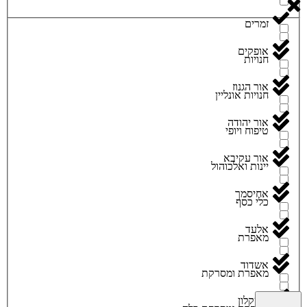
זמרים
אופקים
חנויות
אור הגנוז
חנויות אונליין
אור יהודה
טיפוח ויופי
אור עקיבא
יינות ואלכוהול
אחיסמך
כלי כסף
אלעד
מאפרת
אשדוד
מאפרת ומסרקת
אשקלון