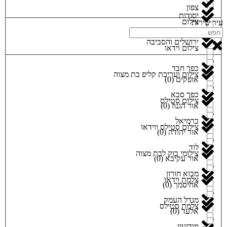
צפון
יסודות
צילום
עיר שירות
ירושלים והסביבה
צילום וידאו
כפר חבד
צילום ועריכת קליפ בת מצוה
אופקים
(
0
)
כפר סבא
צילום סטילס
אור הגנוז
(
0
)
כרמיאל
צילום סטילס ווידאו
אור יהודה
(
0
)
לוד
צילומי בוק לבת מצוה
אור עקיבא
(
0
)
מבוא חורון
צלמת וידאו
אחיסמך
(
0
)
מגדל העמק
צלמת סטילס
אלעד
(
0
)
מודיעין