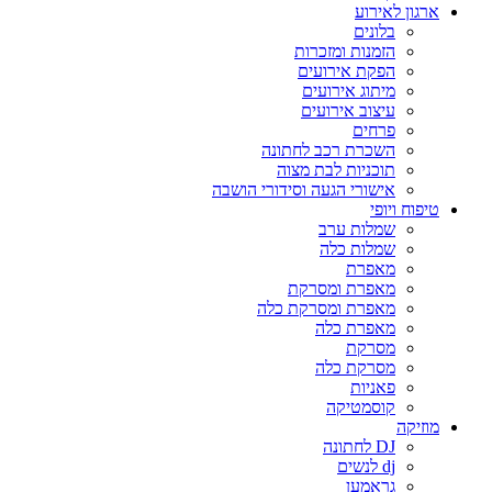
ארגון לאירוע
בלונים
הזמנות ומזכרות
הפקת אירועים
מיתוג אירועים
עיצוב אירועים
פרחים
השכרת רכב לחתונה
תוכניות לבת מצוה
אישורי הגעה וסידורי הושבה
טיפוח ויופי
שמלות ערב
שמלות כלה
מאפרת
מאפרת ומסרקת
מאפרת ומסרקת כלה
מאפרת כלה
מסרקת
מסרקת כלה
פאניות
קוסמטיקה
מוזיקה
DJ לחתונה
dj לנשים
גראמען