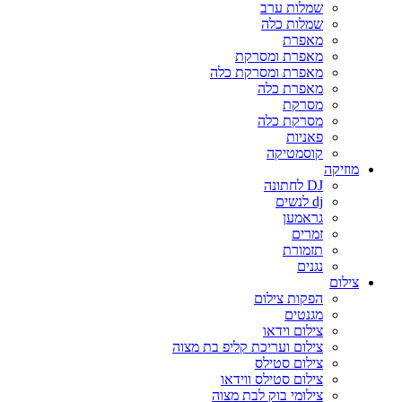
שמלות ערב
שמלות כלה
מאפרת
מאפרת ומסרקת
מאפרת ומסרקת כלה
מאפרת כלה
מסרקת
מסרקת כלה
פאניות
קוסמטיקה
מוזיקה
DJ לחתונה
dj לנשים
גראמען
זמרים
תזמורת
נגנים
צילום
הפקות צילום
מגנטים
צילום וידאו
צילום ועריכת קליפ בת מצוה
צילום סטילס
צילום סטילס ווידאו
צילומי בוק לבת מצוה