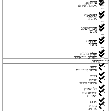
ברית
גני תקוה
מקום לאירוע
בת מצוה
הושעיה
מתנות
חתונה
זיכרון יעקב
נגנים
מסיבות
חדרה
נדוניה
שבע ברכות
חולון
ספרים ויודאיקה
איזור שירות
חיפה
עיצוב אירועים
דרום
חריש
עיצובי פירות
כל הארץ
חשמונאים
פאניות
מרכז
טבריה
פרחים