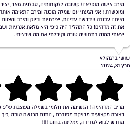
מירב אישה מופלאה! קשובה ללקוחותיה, סבלנית מאד, יצירת
ומוכשרת ! אני הגעתי עם שמלה מוכנה ומירב התאימה אותה ל
הייתה עבודה שדרשה עדינות, יצירתיות ודיוק ומירב והצוות
את זה מדהים! כל התהליך היה כיפי היא מלאת אנרגיות ושמ
יצאתי ממנה בתחושה טובה וקיבלתי את מה שרציתי.
שושי ברגהולץ
מרץ 31, 2024
Rating 5 out of 5
מריב המדהימה ! הגשימה את חלומי בשמלה מעוצבת ע\"פ טע
בצורה מקצועית מדויקת מסודרת , נותנת הרגשה טובה ,כיף 
מחדש לבוא למדידה, ממליצה בחום !!!!