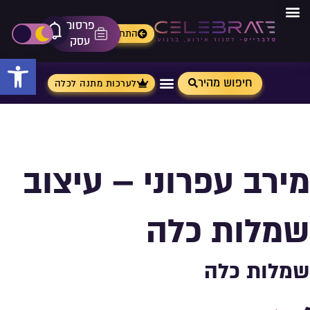
פרסום
מתנות מ- Aliexpress
התחברות
אייקון פ
פתיחת\ס
עסק
פתח 
חיפוש מהיר
לערכות מתנה לכלה
מירב עפרוני – עיצוב
שמלות כלה
שמלות כלה