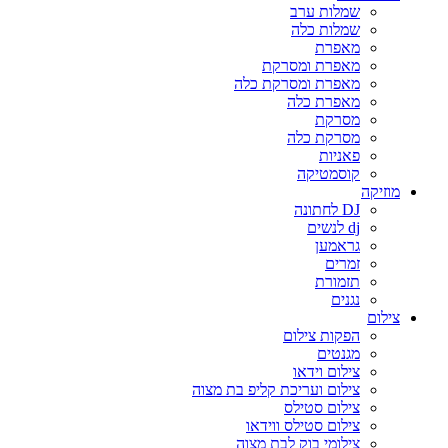
שמלות ערב
שמלות כלה
מאפרת
מאפרת ומסרקת
מאפרת ומסרקת כלה
מאפרת כלה
מסרקת
מסרקת כלה
פאניות
קוסמטיקה
מוזיקה
DJ לחתונה
dj לנשים
גראמען
זמרים
תזמורת
נגנים
צילום
הפקות צילום
מגנטים
צילום וידאו
צילום ועריכת קליפ בת מצוה
צילום סטילס
צילום סטילס ווידאו
צילומי בוק לבת מצוה