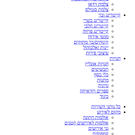
צלמת וידאו
צלמת סטילס
קייטרינג ובר
קייטרינג בשרי
קייטרינג חלבי
קייטרינג פרווה
מגשי אירוח
קינוחים/בר מתוקים
יינות ואלכוהול
עיצובי פירות
חנויות
חנויות אונליין
תכשיטים
כלי כסף
מתנות
נדוניה
ספרים ויודאיקה
ביגוד
כל נותני השירות
מקום לאירוע
אולמות חתונה
אולמות לאירועים קטנים
גני אירועים
קמפוסים