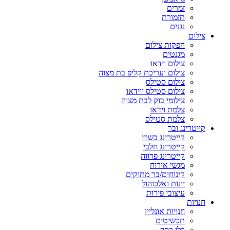
זמרים
תזמורת
נגנים
צילום
הפקות צילום
מגנטים
צילום וידאו
צילום ועריכת קליפ בת מצוה
צילום סטילס
צילום סטילס ווידאו
צילומי בוק לבת מצוה
צלמת וידאו
צלמת סטילס
קייטרינג ובר
קייטרינג בשרי
קייטרינג חלבי
קייטרינג פרווה
מגשי אירוח
קינוחים/בר מתוקים
יינות ואלכוהול
עיצובי פירות
חנויות
חנויות אונליין
תכשיטים
כלי כסף