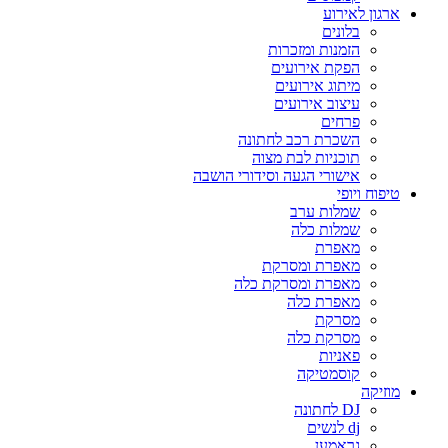
ארגון לאירוע
בלונים
הזמנות ומזכרות
הפקת אירועים
מיתוג אירועים
עיצוב אירועים
פרחים
השכרת רכב לחתונה
תוכניות לבת מצוה
אישורי הגעה וסידורי הושבה
טיפוח ויופי
שמלות ערב
שמלות כלה
מאפרת
מאפרת ומסרקת
מאפרת ומסרקת כלה
מאפרת כלה
מסרקת
מסרקת כלה
פאניות
קוסמטיקה
מוזיקה
DJ לחתונה
dj לנשים
גראמען