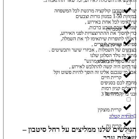
הוא מציאת השימלה לאירוע, וכל שאר ההתאמות..
יצרתי עבורכן קולקציה מרגשת לכל המשפחה
צפת
במידות 1-50 במגוון גזרות וצבעים
שיתאימו לכל אחת באירוע ,
שמלות שבת ושבע ברכות.
קוממיות
כדי לחסוך את ההתרוצצויות לפני האירוע,
דאגתי לתופרות שיתאימו לך את השמלה,
פפיונים ועניבות לגברים ,
קריית אתא
בצבעים של השמלות , אביזרי שיער ותכשיטים .
מתוך זה נולד הסלוגן שלנו
“פתאום קל להתלבש מרגש”
קריית ביאליק
עד היום היה קשה להתלבש לאירוע ,
אבל מי שנכנס אלינו זה הופך להיות פשוט וקל
קריית חיים
מחכה לכם בסניפים
ירושלים קניון רמות
קריית ים
ובני ברק מהרשל 3
קריית מוצקין
הורדת קטלוג
קרית גת
הגולשים שלנו ממליצים על רחל סיטבון –
שמלות ערב