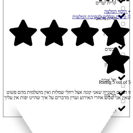
קרית יערים
הוסף המלצה
טיפים וכללים לכתיבת המלצות
קרית מלאכי
רחובות
רכסים
שומרון
תל אביב
Rating 5 out of 5
זו הפעם השנייה שאני קונה אצל רחלי שמלות ואין מושלמות מהם פשוט
תל ציון
שאין אני שבוע אחרי האירוע ועדין מדברים על איך שהיינו יפות אין עליך
תפרח