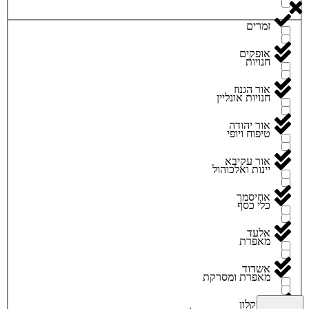
זמרים
אופקים
חנויות
אור הגנוז
חנויות אונליין
אור יהודה
טיפוח ויופי
אור עקיבא
יינות ואלכוהול
אחיסמך
כלי כסף
אלעד
מאפרת
אשדוד
מאפרת ומסרקת
אשקלון