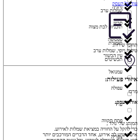
עוד על העסק
נתניה
שמלות ערב
סביון
תוכניות לבת מצוה
ספסופה
תזמורת
תחומי שירות:
טיפוח ויופי
,
שמלות ערב
עין הבשור
תכשיטים
עמנואל
איזורי פעילות:
עפולה
מרכז
אודות עסק:
ערד
פתח תקווה
המותג שלי נולד ,
כדי להקל על החוויה במציאת שמלות לאירוע.
אישה שיש לה אירוע, אחד הדברים המורכבים יותר
צפריה