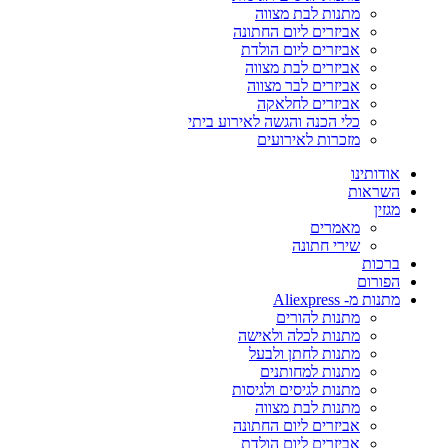
מתנות לבת מצווה
אביזרים ליום החתונה
אביזרים ליום הולדת
אביזרים לבת מצווה
אביזרים לבר מצווה
אביזרים לחלאקה
כלי הכנה והגשה לאירוע ביתי
מזכרות לאירועים
אודותינו
השראות
מגזין
מאמרים
שירי חתונה
ברכות
הפורום
מתנות מ- Aliexpress
מתנות להורים
מתנות לכלה ולאישה
מתנות לחתן ולבעל
מתנות למחותנים
מתנות לגיסים ולגיסות
מתנות לבת מצווה
אביזרים ליום החתונה
אביזרים ליום הולדת