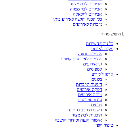
אביזרים לבת מצווה
אביזרים לבר מצווה
אביזרים לחלאקה
כלי הכנה והגשה לאירוע ביתי
מזכרות לאירועים
חיפוש מהיר
כל נותני השירות
מקום לאירוע
אולמות חתונה
אולמות לאירועים קטנים
גני אירועים
קמפוסים
ארגון לאירוע
בלונים
הזמנות ומזכרות
הפקת אירועים
מיתוג אירועים
עיצוב אירועים
פרחים
השכרת רכב לחתונה
תוכניות לבת מצוה
אישורי הגעה וסידורי הושבה
טיפוח ויופי