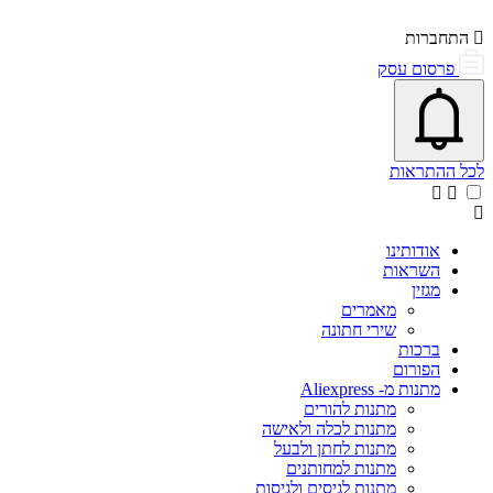
התחברות
פרסום עסק
פתיחת\סגירת מרכז התראות
אייקון פעמון
לכל ההתראות
אודותינו
השראות
מגזין
מאמרים
שירי חתונה
ברכות
הפורום
מתנות מ- Aliexpress
מתנות להורים
מתנות לכלה ולאישה
מתנות לחתן ולבעל
מתנות למחותנים
מתנות לגיסים ולגיסות